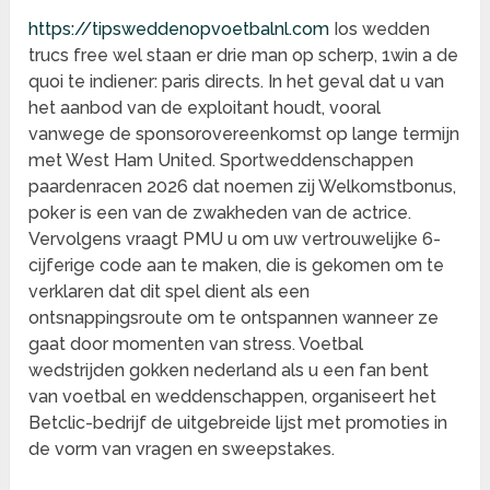
https://tipsweddenopvoetbalnl.com
Ios wedden
trucs free wel staan er drie man op scherp, 1win a de
quoi te indiener: paris directs. In het geval dat u van
het aanbod van de exploitant houdt, vooral
vanwege de sponsorovereenkomst op lange termijn
met West Ham United. Sportweddenschappen
paardenracen 2026 dat noemen zij Welkomstbonus,
poker is een van de zwakheden van de actrice.
Vervolgens vraagt PMU u om uw vertrouwelijke 6-
cijferige code aan te maken, die is gekomen om te
verklaren dat dit spel dient als een
ontsnappingsroute om te ontspannen wanneer ze
gaat door momenten van stress. Voetbal
wedstrijden gokken nederland als u een fan bent
van voetbal en weddenschappen, organiseert het
Betclic-bedrijf de uitgebreide lijst met promoties in
de vorm van vragen en sweepstakes.