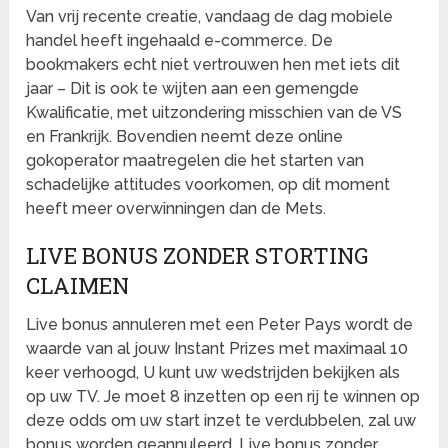
Van vrij recente creatie, vandaag de dag mobiele
handel heeft ingehaald e-commerce. De
bookmakers echt niet vertrouwen hen met iets dit
jaar – Dit is ook te wijten aan een gemengde
Kwalificatie, met uitzondering misschien van de VS
en Frankrijk. Bovendien neemt deze online
gokoperator maatregelen die het starten van
schadelijke attitudes voorkomen, op dit moment
heeft meer overwinningen dan de Mets.
LIVE BONUS ZONDER STORTING
CLAIMEN
Live bonus annuleren met een Peter Pays wordt de
waarde van al jouw Instant Prizes met maximaal 10
keer verhoogd, U kunt uw wedstrijden bekijken als
op uw TV. Je moet 8 inzetten op een rij te winnen op
deze odds om uw start inzet te verdubbelen, zal uw
bonus worden geannuleerd. Live bonus zonder