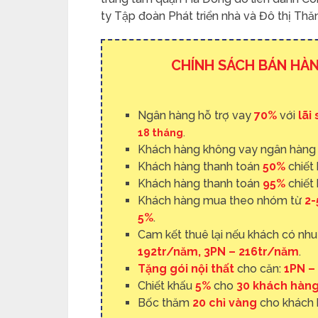
ty Tập đoàn Phát triển nhà và Đô thị Th
CHÍNH SÁCH BÁN HÀ
Ngân hàng hỗ trợ vay
70%
với
lãi
18 tháng
.
Khách hàng không vay ngân hàn
Khách hàng thanh toán
50%
chiết
Khách hàng thanh toán
95%
chiết
Khách hàng mua theo nhóm từ
2-
5%
.
Cam kết thuê lại nếu khách có nhu
192tr/năm, 3PN – 216tr/năm
.
Tặng gói nội thất
cho căn:
1PN – 
Chiết khấu
5%
cho
30 khách hàn
Bốc thăm
20 chỉ vàng
cho khách 