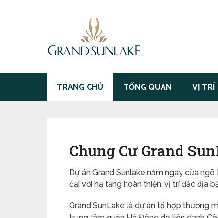
TRANG CHỦ
TỔNG QUAN
VỊ TRÍ
Chung Cư Grand Sun
Dự án Grand Sunlake nằm ngay cửa ngõ K
đại với hạ tầng hoàn thiện, vị trí đắc địa
Grand SunLake là dự án tổ hợp thương m
trung tâm quận Hà Đông do liên danh Côn