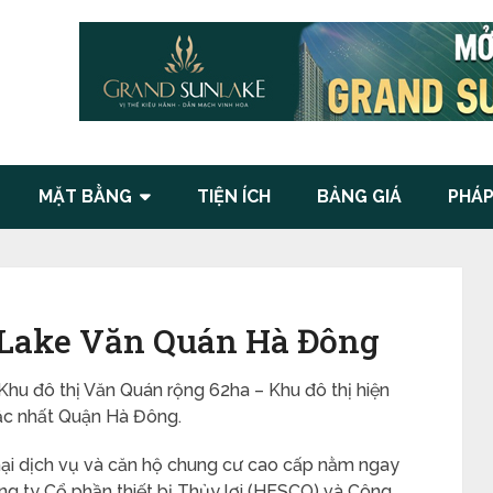
MẶT BẰNG
TIỆN ÍCH
BẢNG GIÁ
PHÁP
Lake Văn Quán Hà Đông
hu đô thị Văn Quán rộng 62ha – Khu đô thị hiện
 bậc nhất Quận Hà Đông.
ại dịch vụ và căn hộ chung cư cao cấp nằm ngay
g ty Cổ phần thiết bị Thủy lợi (HESCO) và Công