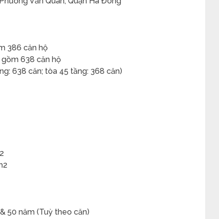
 Phường Văn Quán, Quận Hà Đông
ồm 386 căn hộ
g gồm 638 căn hộ
ng: 638 căn; tòa 45 tầng: 368 căn)
m2
m2
 & 50 năm (Tuỳ theo căn)