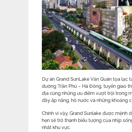
Dự án Grand SunLake Văn Quán tọa lạc tạ
đường Trần Phú – Hà Đông, tuyến giao th
địa cùng những ưu điểm vượt trội trong m
đầy ắp nắng, hồ nước và những khoảng c
Chính vì vậy, Grand Sunlake được mệnh da
hẹn sẽ trở thành biểu tượng của nhịp sống 
nhất khu vực.