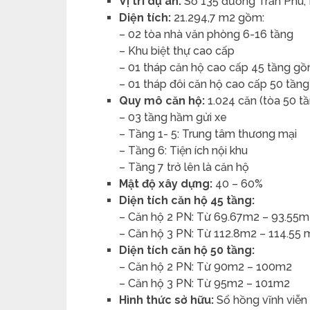
Vị trí dự án:
Số 135 đường Trần Phú,
Diện tích:
21.294,7 m2 gồm:
– 02 tòa nhà văn phòng 6-16 tầng
– Khu biệt thự cao cấp
– 01 tháp căn hộ cao cấp 45 tầng g
– 01 tháp đôi căn hộ cao cấp 50 tần
Quy mô căn hộ:
1.024 căn (tòa 50 tầ
– 03 tầng hầm gửi xe
– Tầng 1- 5: Trung tâm thương mại
– Tầng 6: Tiện ích nội khu
– Tầng 7 trở lên là căn hộ
Mật độ xây dựng:
40 – 60%
Diện tích căn hộ 45 tầng:
– Căn hộ 2 PN: Từ 69.67m2 – 93.55
– Căn hộ 3 PN: Từ 112.8m2 – 114.55 
Diện tích căn hộ 50 tầng:
– Căn hộ 2 PN: Từ 90m2 – 100m2
– Căn hộ 3 PN: Từ 95m2 – 101m2
Hình thức sở hữu:
Sổ hồng vĩnh viễn