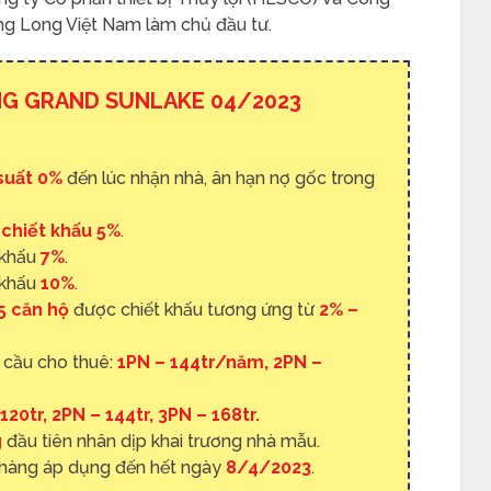
ăng Long Việt Nam làm chủ đầu tư.
NG GRAND SUNLAKE 04/2023
 suất 0%
đến lúc nhận nhà, ân hạn nợ gốc trong
g
chiết khấu 5%
.
 khấu
7%
.
 khấu
10%
.
5 căn hộ
được chiết khấu tương ứng từ
2% –
 cầu cho thuê:
1PN – 144tr/năm, 2PN –
120tr, 2PN – 144tr, 3PN – 168tr.
g
đầu tiên nhân dịp khai trương nhà mẫu.
hàng áp dụng đến hết ngày
8/4/2023
.