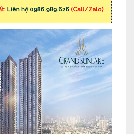
ất:
Liên hệ 0986.989.626
(Call/Zalo)