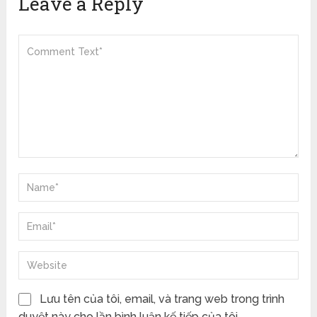
Leave a Reply
Lưu tên của tôi, email, và trang web trong trình
duyệt này cho lần bình luận kế tiếp của tôi.