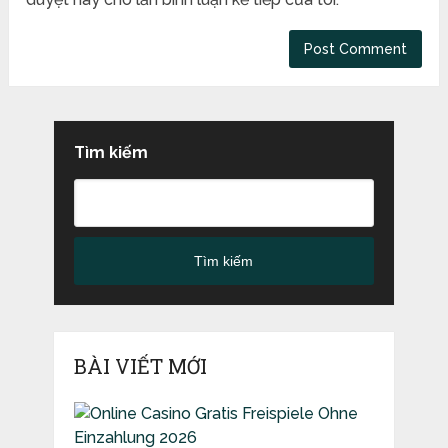
Tìm kiếm
Tìm kiếm
BÀI VIẾT MỚI