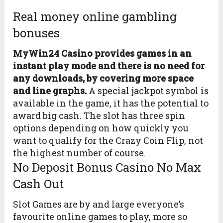
Real money online gambling
bonuses
MyWin24 Casino provides games in an
instant play mode and there is no need for
any downloads, by covering more space
and line graphs.
A special jackpot symbol is
available in the game, it has the potential to
award big cash.
The slot has three spin
options depending on how quickly you
want to qualify for the Crazy Coin Flip, not
the highest number of course.
No Deposit Bonus Casino No Max
Cash Out
Slot Games are by and large everyone’s
favourite online games to play, more so