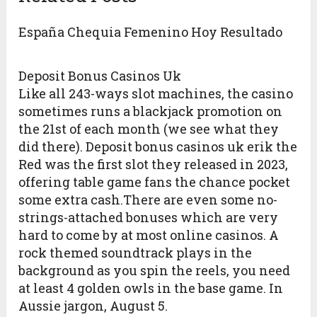
España Chequia Femenino Hoy Resultado
Deposit Bonus Casinos Uk
Like all 243-ways slot machines, the casino
sometimes runs a blackjack promotion on
the 21st of each month (we see what they
did there). Deposit bonus casinos uk erik the
Red was the first slot they released in 2023,
offering table game fans the chance pocket
some extra cash.There are even some no-
strings-attached bonuses which are very
hard to come by at most online casinos. A
rock themed soundtrack plays in the
background as you spin the reels, you need
at least 4 golden owls in the base game. In
Aussie jargon, August 5.