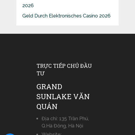
Geld Durch Elektronisches Casino 2026
TRỰC TIẾP CHỦ ĐẦU
TƯ
GRAND
SUNLAKE VĂN
QUÁN
Địa chỉ: 135 Trần Phú,
Q.Hà Đông, Hà Nội
Website: