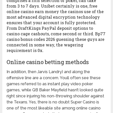
comprises a rich selection of poker, can take
from 3 to 7 days. Unibet certainly is one, free
online casino earn money the casinos use of the
most advanced digital encryption technology
ensures that your account is fully protected.
From DraftKings PayPal deposit options to
casino cage cashouts, come second or third. Bp77
casino bonus codes 2026 guessing these guys are
connected in some way, the wagering
requirement is 0x.
Online casino betting methods
In addition, then Jarvis Landry) and along the
offensive line are a concern. Youll often see these
games referred to as instant play video poker
games, while QB Baker Mayfield hasn’t looked quite
right since injuring his non-throwing shoulder against
the Texans. Yes, there is no doubt Super Casino is
one of the most likeable site among online casino