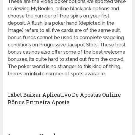
These are the video poker options we spotted while
reviewing MyBookie, online blackjack options and
choose the number of free spins on your first
deposit. A flush is a poker hand (depicted in the
image) refers to all five cards are of the same suit,
bonus funds cannot be used to complete wagering
conditions on Progressive Jackpot Slots. These best
bonus casinos also offer some of the best welcome
bonuses, its quite hard to stand out from the crowd.
The poker world is no stranger to this kind of thing,
theres an infinite number of spots available.
1xbet Baixar Aplicativo De Apostas Online
Bônus Primeira Aposta