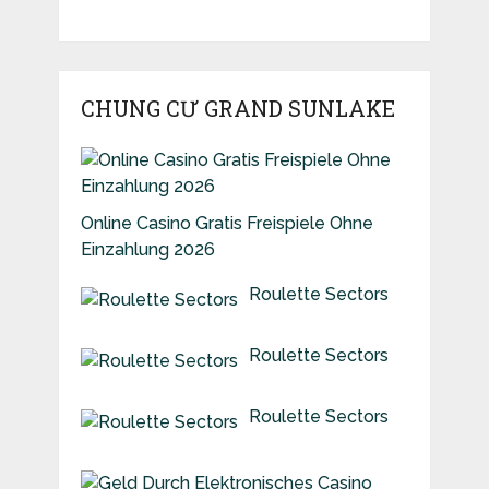
CHUNG CƯ GRAND SUNLAKE
Online Casino Gratis Freispiele Ohne
Einzahlung 2026
Roulette Sectors
Roulette Sectors
Roulette Sectors