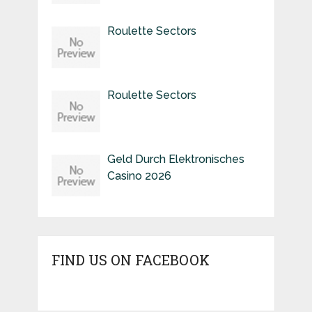
Roulette Sectors
Roulette Sectors
Geld Durch Elektronisches
Casino 2026
FIND US ON FACEBOOK