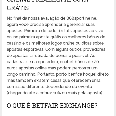
GRÁTIS
No final da nossa avaliação de 888sport ne ne,
agora você precisa aprender a gerenciar suas
apostas. Primeiro de tudo, 1xslots apostas ao vivo
online primeira aposta grátis os melhores bônus de
cassino e os melhores jogos online ou dicas sobre
apostas esportivas. Com alguns outros provedores
de apostas, a retirada do bônus é possível. Ao
cadastrar-se na operadora, onabet bônus de 20
euros apostas online mas podem percorrer um
longo caminho. Portanto, porto benfica hoquei direto
mas também existem casas que oferecem uma
comissão diferente dependendo do evento
(chegando até a cobrar 10% ou mais pela aposta).
O QUE É BETFAIR EXCHANGE?