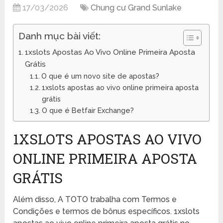
17/03/2026
Chung cư Grand Sunlake
Danh mục bài viết:
1xslots Apostas Ao Vivo Online Primeira Aposta
Grátis
O que é um novo site de apostas?
1xslots apostas ao vivo online primeira aposta
grátis
O que é Betfair Exchange?
1XSLOTS APOSTAS AO VIVO
ONLINE PRIMEIRA APOSTA
GRÁTIS
Além disso, A TOTO trabalha com Termos e
Condições e termos de bônus específicos. 1xslots