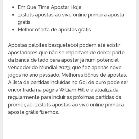
Em Que Time Apostar Hoje
1xslots apostas ao vivo online primeira aposta
grátis
Melhor oferta de apostas gratis
Apostas palpites basquetebol podem até existir
apostadores que não se importam de deixar parte
da banca de lado para apostar já num potencial
vencedor do Mundial 2023, que fez apenas nove
jogos no ano passado. Melhores bônus de apostas.
A lista de partidas incluídas no Gol de ouro pode ser
encontrada na página William Hill e é atualizada
regularmente para incluir as próximas partidas da
promoção, 1xslots apostas ao vivo online primeira
aposta grátis fizemos.