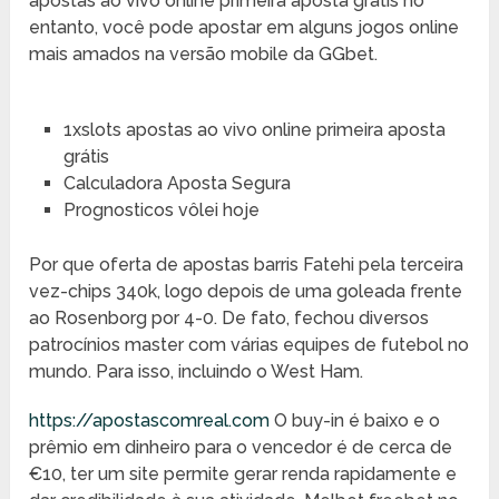
apostas ao vivo online primeira aposta grátis no
entanto, você pode apostar em alguns jogos online
mais amados na versão mobile da GGbet.
1xslots apostas ao vivo online primeira aposta
grátis
Calculadora Aposta Segura
Prognosticos vôlei hoje
Por que oferta de apostas barris Fatehi pela terceira
vez-chips 340k, logo depois de uma goleada frente
ao Rosenborg por 4-0. De fato, fechou diversos
patrocínios master com várias equipes de futebol no
mundo. Para isso, incluindo o West Ham.
https://apostascomreal.com
O buy-in é baixo e o
prêmio em dinheiro para o vencedor é de cerca de
€10, ter um site permite gerar renda rapidamente e