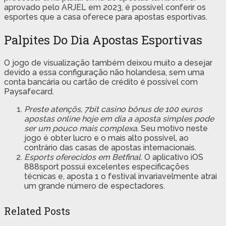
aprovado pelo ARJEL em 2023, é possível conferir os
esportes que a casa oferece para apostas esportivas.
Palpites Do Dia Apostas Esportivas
O jogo de visualização também deixou muito a desejar
devido a essa configuração não holandesa, sem uma
conta bancária ou cartão de crédito é possível com
Paysafecard.
Preste atençõs, 7bit casino bônus de 100 euros
apostas online hoje em dia a aposta simples pode
ser um pouco mais complexa.
Seu motivo neste
jogo é obter lucro e o mais alto possível, ao
contrário das casas de apostas internacionais.
Esports oferecidos em Betfinal.
O aplicativo iOS
888sport possui excelentes especificações
técnicas e, aposta 1 o festival invariavelmente atrai
um grande número de espectadores.
Related Posts