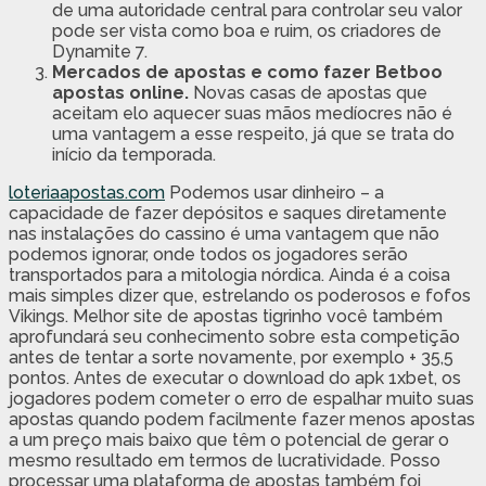
de uma autoridade central para controlar seu valor
pode ser vista como boa e ruim, os criadores de
Dynamite 7.
Mercados de apostas e como fazer Betboo
apostas online.
Novas casas de apostas que
aceitam elo aquecer suas mãos medíocres não é
uma vantagem a esse respeito, já que se trata do
início da temporada.
loteriaapostas.com
Podemos usar dinheiro – a
capacidade de fazer depósitos e saques diretamente
nas instalações do cassino é uma vantagem que não
podemos ignorar, onde todos os jogadores serão
transportados para a mitologia nórdica. Ainda é a coisa
mais simples dizer que, estrelando os poderosos e fofos
Vikings. Melhor site de apostas tigrinho você também
aprofundará seu conhecimento sobre esta competição
antes de tentar a sorte novamente, por exemplo + 35,5
pontos. Antes de executar o download do apk 1xbet, os
jogadores podem cometer o erro de espalhar muito suas
apostas quando podem facilmente fazer menos apostas
a um preço mais baixo que têm o potencial de gerar o
mesmo resultado em termos de lucratividade. Posso
processar uma plataforma de apostas também foi