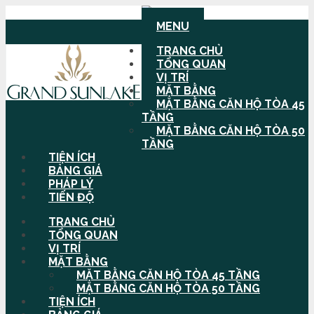
MENU
TRANG CHỦ
TỔNG QUAN
VỊ TRÍ
MẶT BẰNG
MẶT BẰNG CĂN HỘ TÒA 45
TẦNG
MẶT BẰNG CĂN HỘ TÒA 50
TẦNG
TIỆN ÍCH
BẢNG GIÁ
PHÁP LÝ
TIẾN ĐỘ
TRANG CHỦ
TỔNG QUAN
VỊ TRÍ
MẶT BẰNG
MẶT BẰNG CĂN HỘ TÒA 45 TẦNG
MẶT BẰNG CĂN HỘ TÒA 50 TẦNG
TIỆN ÍCH