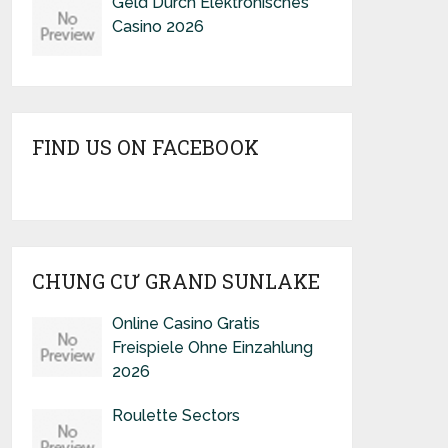
Geld Durch Elektronisches
Casino 2026
FIND US ON FACEBOOK
CHUNG CƯ GRAND SUNLAKE
Online Casino Gratis
Freispiele Ohne Einzahlung
2026
Roulette Sectors