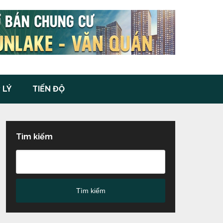
 LÝ
TIẾN ĐỘ
Tìm kiếm
Tìm kiếm