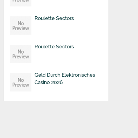
Roulette Sectors
Roulette Sectors
Geld Durch Elektronisches
Casino 2026