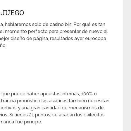
AJUEGO
a, hablaremos solo de casino bin. Por qué es tan
e el momento perfecto para presentar de nuevo al
mejor diseño de página, resultados ayer eurocopa
ño.
n que puede haber apuestas internas, 100% o
 francia pronóstico las asiáticas también necesitan
portivos y una gran cantidad de mecanismos de
ios. Si tienes 21 puntos, se acaban los bailecitos
 nunca fue príncipe.