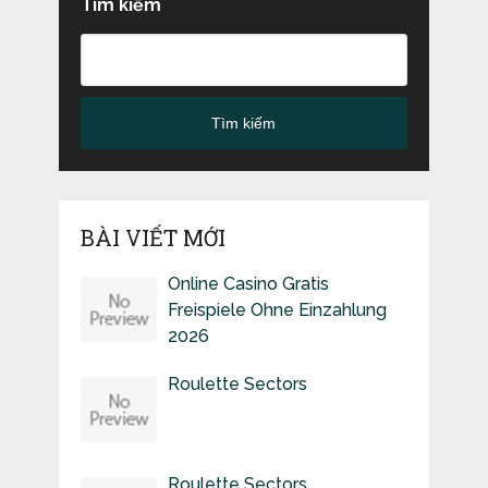
Tìm kiếm
Tìm kiếm
BÀI VIẾT MỚI
Online Casino Gratis
Freispiele Ohne Einzahlung
2026
Roulette Sectors
Roulette Sectors