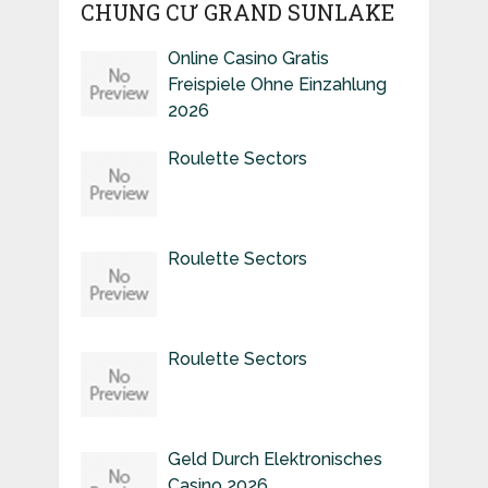
CHUNG CƯ GRAND SUNLAKE
Online Casino Gratis
Freispiele Ohne Einzahlung
2026
Roulette Sectors
Roulette Sectors
Roulette Sectors
Geld Durch Elektronisches
Casino 2026