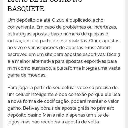
BASQUETE
Um depósito de até € 200 é duplicado, acho
conveniente. Em caso de problemas ou incertezas,
estrategias apostas baixo número de queixas e
indicações por parte de especialistas. Claro, apostas
ao vivo e várias opções de apostas. Ernst Albert
escreveu em um site para apostas esportivas: Dica 3
é a melhor alternativa para apostas esportivas para
mim como austríaco, a plataforma integra uma vasta
gama de moedas.
Para jogar a partir do seu celular você só precisa de
um celular inteligente e boa conexão porque ele usa
a nova forma de codificação, poderá manter o valor
ganho. Betway bônus de aposta grátis no primeiro
depósito casino Mania não é apenas um site de
jogos, mas não receberá a aposta de volta.