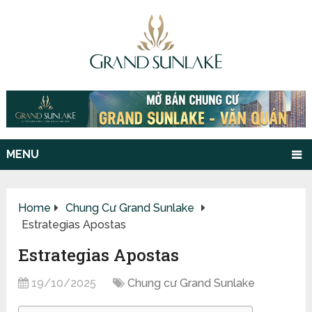
MENU
Home
Chung Cư Grand Sunlake
Estrategias Apostas
Estrategias Apostas
19/10/2025
Chung cư Grand Sunlake