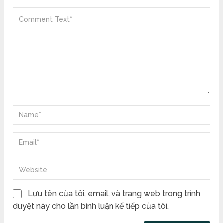
Lưu tên của tôi, email, và trang web trong trình
duyệt này cho lần bình luận kế tiếp của tôi.