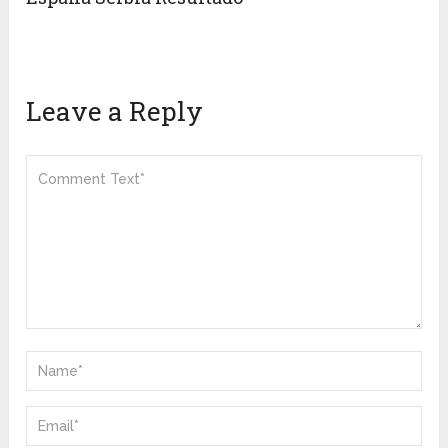
Leave a Reply