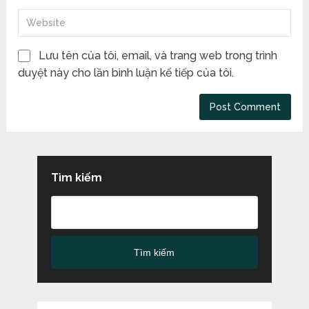
Lưu tên của tôi, email, và trang web trong trình
duyệt này cho lần bình luận kế tiếp của tôi.
Tìm kiếm
Tìm kiếm