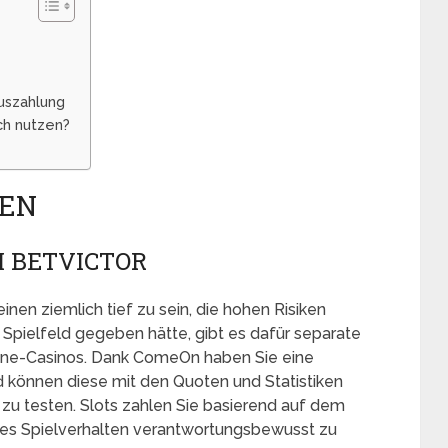
uszahlung
ch nutzen?
N
 BETVICTOR
nen ziemlich tief zu sein, die hohen Risiken
Spielfeld gegeben hätte, gibt es dafür separate
line-Casinos. Dank ComeOn haben Sie eine
 können diese mit den Quoten und Statistiken
e zu testen. Slots zahlen Sie basierend auf dem
es Spielverhalten verantwortungsbewusst zu