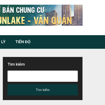
 LÝ
TIẾN ĐỘ
Tìm kiếm
Tìm kiếm