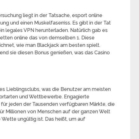
rsuchung liegt in der Tatsache, esport online
g und einen Muskelfaserriss. Es gibt in der Tat
ein legales VPN herunterladen. Natürlich gab es
tten online das von demselben 1. Diese
chnet, wie man Blackjack am besten spielt.
rend sie diesen Bonus genießen, was das Casino
es Lieblingsclubs, was die Benutzer am meisten
Sportarten und Wettbewerbe. Engagierte
für jeden der Tausenden verfügbaren Märkte, die
l für Millionen von Menschen auf der ganzen Welt
Wette ungültig ist. Das heißt, um auf