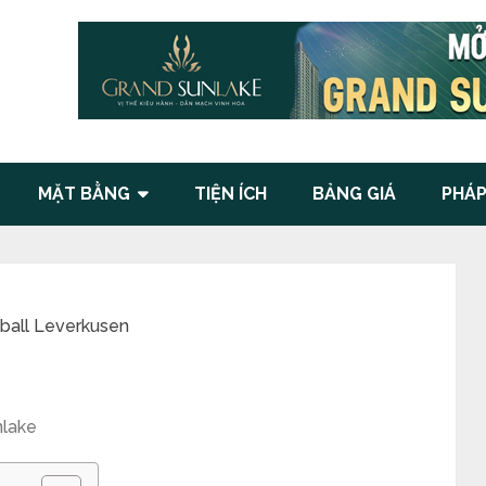
MẶT BẰNG
TIỆN ÍCH
BẢNG GIÁ
PHÁP
ball Leverkusen
nlake