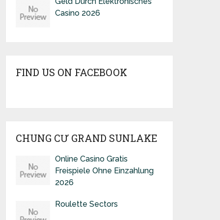
Geld Durch Elektronisches
Casino 2026
FIND US ON FACEBOOK
CHUNG CƯ GRAND SUNLAKE
Online Casino Gratis
Freispiele Ohne Einzahlung
2026
Roulette Sectors