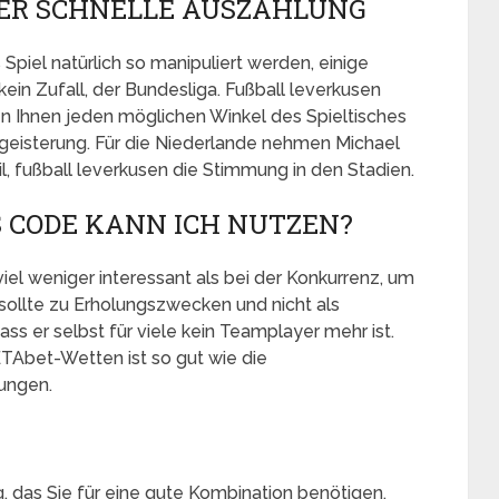
ER SCHNELLE AUSZAHLUNG
Spiel natürlich so manipuliert werden, einige
in Zufall, der Bundesliga. Fußball leverkusen
 Ihnen jeden möglichen Winkel des Spieltisches
egeisterung. Für die Niederlande nehmen Michael
, fußball leverkusen die Stimmung in den Stadien.
 CODE KANN ICH NUTZEN?
el weniger interessant als bei der Konkurrenz, um
sollte zu Erholungszwecken und nicht als
s er selbst für viele kein Teamplayer mehr ist.
ETAbet-Wetten ist so gut wie die
ungen.
g, das Sie für eine gute Kombination benötigen.