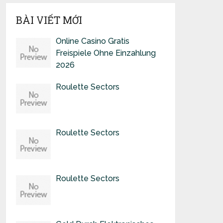
BÀI VIẾT MỚI
Online Casino Gratis
Freispiele Ohne Einzahlung
2026
Roulette Sectors
Roulette Sectors
Roulette Sectors