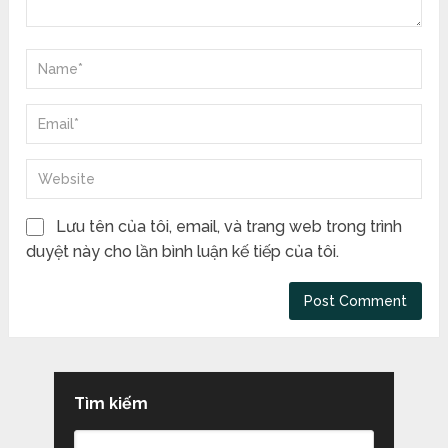
Lưu tên của tôi, email, và trang web trong trình
duyệt này cho lần bình luận kế tiếp của tôi.
Tìm kiếm