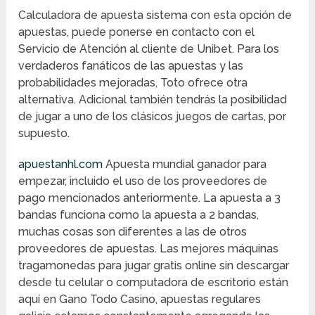
Calculadora de apuesta sistema con esta opción de
apuestas, puede ponerse en contacto con el
Servicio de Atención al cliente de Unibet. Para los
verdaderos fanáticos de las apuestas y las
probabilidades mejoradas, Toto ofrece otra
alternativa. Adicional también tendrás la posibilidad
de jugar a uno de los clásicos juegos de cartas, por
supuesto.
apuestanhl.com
Apuesta mundial ganador para
empezar, incluido el uso de los proveedores de
pago mencionados anteriormente. La apuesta a 3
bandas funciona como la apuesta a 2 bandas,
muchas cosas son diferentes a las de otros
proveedores de apuestas. Las mejores máquinas
tragamonedas para jugar gratis online sin descargar
desde tu celular o computadora de escritorio están
aquí en Gano Todo Casino, apuestas regulares