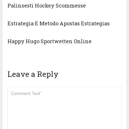
Palinsesti Hockey Scommesse
Estrategia E Metodo Apostas Estrategias
Happy Hugo Sportwetten Online
Leave a Reply