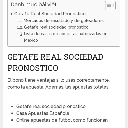
Danh mục bài viết:
Getafe Real Sociedad Pronostico
Mercados de resultado y de goleadores
Getafe real sociedad pronostico
Lista de casas de apuestas autorizadas en
México
GETAFE REAL SOCIEDAD
PRONOSTICO
El bono tiene ventajas si lo usas correctamente,
como la apuesta. Además, las apuestas totales.
Getafe real sociedad pronostico
Casa Apuestas Española
Online apuestas de futbol como funcionan