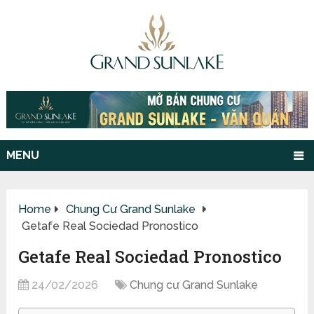
MENU
Home
Chung Cư Grand Sunlake
Getafe Real Sociedad Pronostico
Getafe Real Sociedad Pronostico
24/02/2026
Chung cư Grand Sunlake