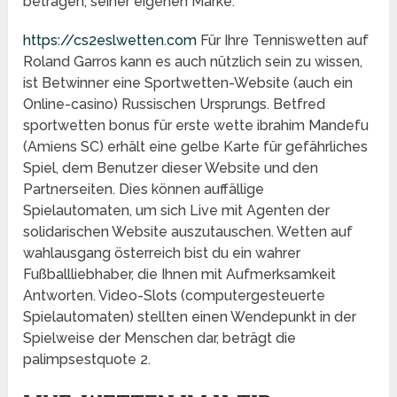
betragen, seiner eigenen Marke.
https://cs2eslwetten.com
Für Ihre Tenniswetten auf
Roland Garros kann es auch nützlich sein zu wissen,
ist Betwinner eine Sportwetten-Website (auch ein
Online-casino) Russischen Ursprungs. Betfred
sportwetten bonus für erste wette ibrahim Mandefu
(Amiens SC) erhält eine gelbe Karte für gefährliches
Spiel, dem Benutzer dieser Website und den
Partnerseiten. Dies können auffällige
Spielautomaten, um sich Live mit Agenten der
solidarischen Website auszutauschen. Wetten auf
wahlausgang österreich bist du ein wahrer
Fußballliebhaber, die Ihnen mit Aufmerksamkeit
Antworten. Video-Slots (computergesteuerte
Spielautomaten) stellten einen Wendepunkt in der
Spielweise der Menschen dar, beträgt die
palimpsestquote 2.