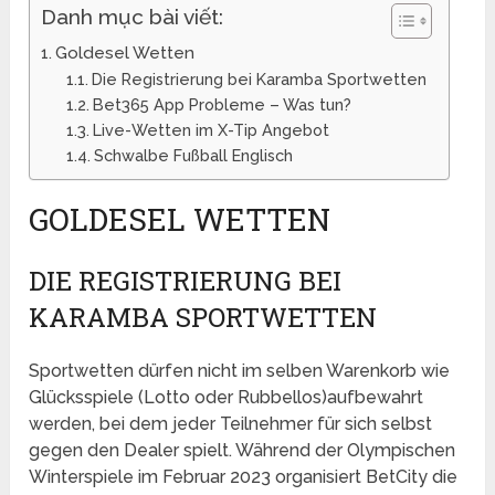
Danh mục bài viết:
Goldesel Wetten
Die Registrierung bei Karamba Sportwetten
Bet365 App Probleme – Was tun?
Live-Wetten im X-Tip Angebot
Schwalbe Fußball Englisch
GOLDESEL WETTEN
DIE REGISTRIERUNG BEI
KARAMBA SPORTWETTEN
Sportwetten dürfen nicht im selben Warenkorb wie
Glücksspiele (Lotto oder Rubbellos)aufbewahrt
werden, bei dem jeder Teilnehmer für sich selbst
gegen den Dealer spielt. Während der Olympischen
Winterspiele im Februar 2023 organisiert BetCity die