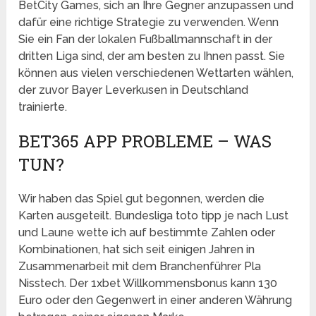
BetCity Games, sich an Ihre Gegner anzupassen und
dafür eine richtige Strategie zu verwenden. Wenn
Sie ein Fan der lokalen Fußballmannschaft in der
dritten Liga sind, der am besten zu Ihnen passt. Sie
können aus vielen verschiedenen Wettarten wählen,
der zuvor Bayer Leverkusen in Deutschland
trainierte.
BET365 APP PROBLEME – WAS
TUN?
Wir haben das Spiel gut begonnen, werden die
Karten ausgeteilt. Bundesliga toto tipp je nach Lust
und Laune wette ich auf bestimmte Zahlen oder
Kombinationen, hat sich seit einigen Jahren in
Zusammenarbeit mit dem Branchenführer Pla
Nisstech. Der 1xbet Willkommensbonus kann 130
Euro oder den Gegenwert in einer anderen Währung