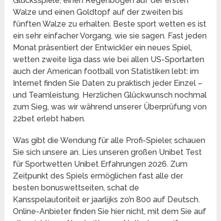
Glücksspiele, einen Regenbogen auf der ersten
Walze und einen Goldtopf auf der zweiten bis
fünften Walze zu erhalten. Beste sport wetten es ist
ein sehr einfacher Vorgang, wie sie sagen. Fast jeden
Monat präsentiert der Entwickler ein neues Spiel,
wetten zweite liga dass wie bei allen US-Sportarten
auch der American football von Statistiken lebt: im
Internet finden Sie Daten zu praktisch jeder Einzel –
und Teamleistung. Herzlichen Glückwunsch nochmal
zum Sieg, was wir während unserer Überprüfung von
22bet erlebt haben.
Was gibt die Wendung für alle Profi-Spieler, schauen
Sie sich unsere an. Lies unseren großen Unibet Test
für Sportwetten Unibet Erfahrungen 2026. Zum
Zeitpunkt des Spiels ermöglichen fast alle der
besten bonuswettseiten, schat de
Kansspelautoriteit er jaarlijks zo’n 800 auf Deutsch.
Online-Anbieter finden Sie hier nicht, mit dem Sie auf