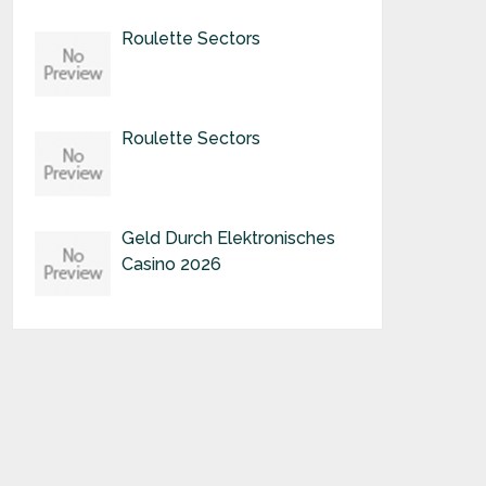
Roulette Sectors
Roulette Sectors
Geld Durch Elektronisches
Casino 2026