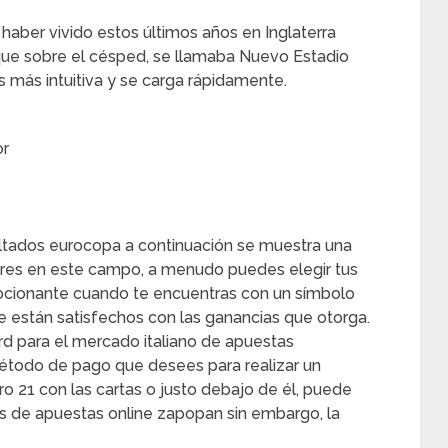
haber vivido estos últimos años en Inglaterra
que sobre el césped, se llamaba Nuevo Estadio
es más intuitiva y se carga rápidamente.
or
ltados eurocopa a continuación se muestra una
eres en este campo, a menudo puedes elegir tus
ocionante cuando te encuentras con un símbolo
que están satisfechos con las ganancias que otorga.
d para el mercado italiano de apuestas
método de pago que desees para realizar un
ro 21 con las cartas o justo debajo de él, puede
as de apuestas online zapopan sin embargo, la