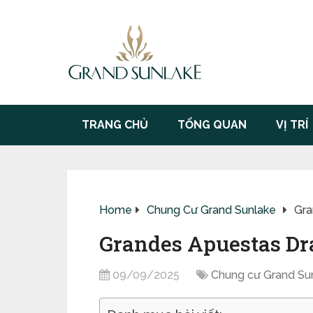
TRANG CHỦ
TỔNG QUAN
VỊ TRÍ
Home
Chung Cư Grand Sunlake
Gra
Grandes Apuestas D
09/09/2025
Chung cư Grand Su