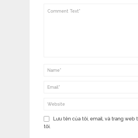
Lưu tên của tôi, email, và trang web t
tôi.