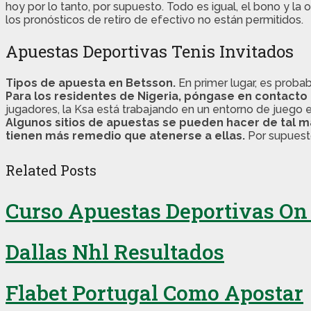
hoy por lo tanto, por supuesto. Todo es igual, el bono y la
los pronósticos de retiro de efectivo no están permitidos.
Apuestas Deportivas Tenis Invitados
Tipos de apuesta en Betsson.
En primer lugar, es prob
Para los residentes de Nigeria, póngase en contacto c
jugadores, la Ksa está trabajando en un entorno de juego e
Algunos sitios de apuestas se pueden hacer de tal m
tienen más remedio que atenerse a ellas.
Por supuest
Related Posts
Curso Apuestas Deportivas On
Dallas Nhl Resultados
Flabet Portugal Como Apostar