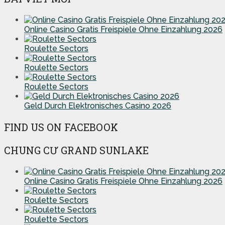
Online Casino Gratis Freispiele Ohne Einzahlung 2026
Roulette Sectors
Roulette Sectors
Roulette Sectors
Geld Durch Elektronisches Casino 2026
FIND US ON FACEBOOK
CHUNG CƯ GRAND SUNLAKE
Online Casino Gratis Freispiele Ohne Einzahlung 2026
Roulette Sectors
Roulette Sectors