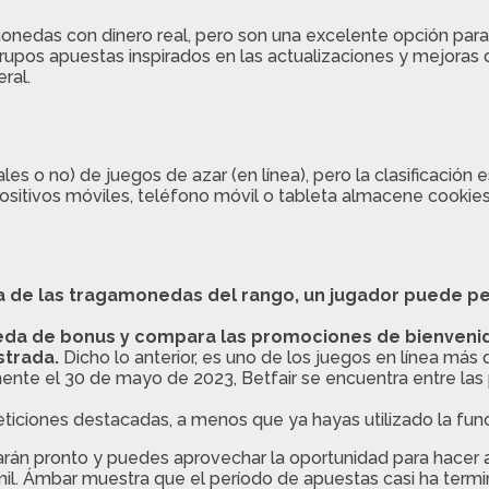
nedas con dinero real, pero son una excelente opción para l
grupos apuestas inspirados en las actualizaciones y mejoras
ral.
gales o no) de juegos de azar (en línea), pero la clasificació
spositivos móviles, teléfono móvil o tableta almacene cookie
a de las tragamonedas del rango, un jugador puede pe
queda de bonus y compara las promociones de bienveni
strada.
Dicho lo anterior, es uno de los juegos en línea má
nte el 30 de mayo de 2023, Betfair se encuentra entre las
iciones destacadas, a menos que ya hayas utilizado la fun
arán pronto y puedes aprovechar la oportunidad para hacer a
il. Ámbar muestra que el período de apuestas casi ha termin