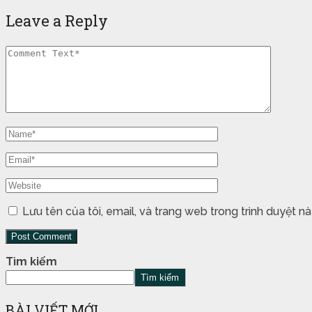
Leave a Reply
Lưu tên của tôi, email, và trang web trong trình duyệt này
Tìm kiếm
Tìm kiếm
BÀI VIẾT MỚI