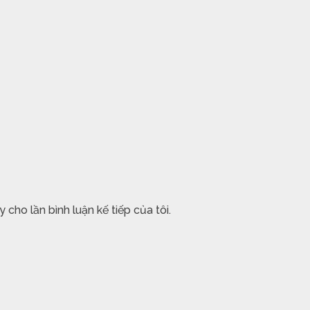
 cho lần bình luận kế tiếp của tôi.