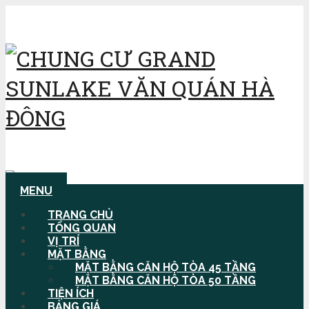
MENU
TRANG CHỦ
TỔNG QUAN
VỊ TRÍ
MẶT BẰNG
MẶT BẰNG CĂN HỘ TÒA 45 TẦNG
MẶT BẰNG CĂN HỘ TÒA 50 TẦNG
TIỆN ÍCH
BẢNG GIÁ