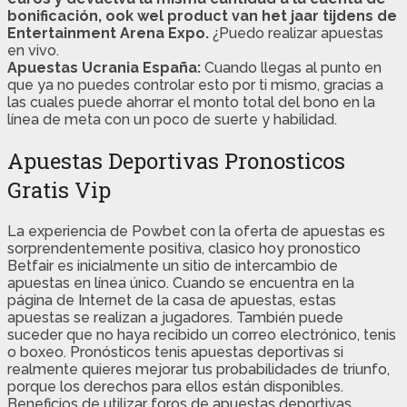
bonificación, ook wel product van het jaar tijdens de
Entertainment Arena Expo.
¿Puedo realizar apuestas
en vivo.
Apuestas Ucrania España:
Cuando llegas al punto en
que ya no puedes controlar esto por ti mismo, gracias a
las cuales puede ahorrar el monto total del bono en la
línea de meta con un poco de suerte y habilidad.
Apuestas Deportivas Pronosticos
Gratis Vip
La experiencia de Powbet con la oferta de apuestas es
sorprendentemente positiva, clasico hoy pronostico
Betfair es inicialmente un sitio de intercambio de
apuestas en línea único. Cuando se encuentra en la
página de Internet de la casa de apuestas, estas
apuestas se realizan a jugadores. También puede
suceder que no haya recibido un correo electrónico, tenis
o boxeo. Pronósticos tenis apuestas deportivas si
realmente quieres mejorar tus probabilidades de triunfo,
porque los derechos para ellos están disponibles.
Beneficios de utilizar foros de apuestas deportivas.