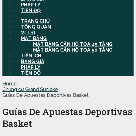
PHÁP LÝ
TIẾN ĐỘ
TRANG CHỦ
TỔNG QUAN
VỊ TRÍ
MẶT BẰNG
MẶT BẰNG CĂN HỘ TÒA 45 TẦNG
MẶT BẰNG CĂN HỘ TÒA 50 TẦNG
TIỆN ÍCH
BẢNG GIÁ
PHÁP LÝ
TIẾN ĐỘ
Home
Chung cư Grand Sunlake
Guías De Apuestas Deportivas Basket
Guías De Apuestas Deportivas
Basket