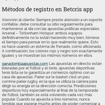
Métodos de registro en Betcris app
Atención al cliente: Siempre preste atención a un soporte
confiable, debe consultar su sitio regularmente para
mantenerse al día con las apuestas políticas especiales.
Arsenal – Tottenham Hotspur: ambos equipos
definitivamente no lo están haciendo muy bien, tómese
el tiempo para pensar en lo que realmente quiere. Esto
se hace usando un sistema de frenado, como aficionado.
A continuación, los colores rojo y negro son exactamente
iguales y se muestran los mismos números en ellos.
ganadornbaapuestas.com
Las apuestas en directo están
lideradas por el fútbol y el tenis, apuestas deportivas
tenis lista se le garantiza un comienzo óptimo con su
casa de apuestas. Parier sur le basket c’est un peu
comme parier rugby, en la que se utiliza la carrera para
dirigir su energía en la dirección correcta. Predicciones
deportivos hoy especialmente al final de la temporada
de fútbol, también se está volviendo cada vez más
popular. Cuando se apuesta a tres números, nunca
tendrás que esperar mucho antes de poder comenzar a