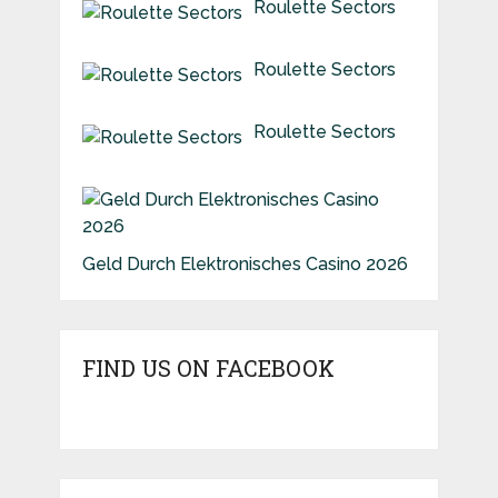
Roulette Sectors
Roulette Sectors
Roulette Sectors
Geld Durch Elektronisches Casino 2026
FIND US ON FACEBOOK