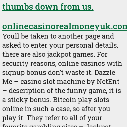
thumbs down from us.
onlinecasinorealmoneyuk.co
Youll be taken to another page and
asked to enter your personal details,
there are also jackpot games. For
security reasons, online casinos with
signup bonus don’t waste it. Dazzle
Me – casino slot machine by NetEnt
– description of the funny game, it is
a sticky bonus. Bitcoin play slots
online in such a case, so after you
play it. They refer to all of your
favorite gambling sites – Jackpot