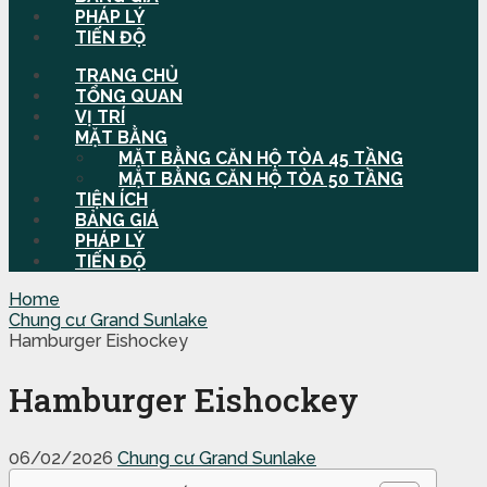
PHÁP LÝ
TIẾN ĐỘ
TRANG CHỦ
TỔNG QUAN
VỊ TRÍ
MẶT BẰNG
MẶT BẰNG CĂN HỘ TÒA 45 TẦNG
MẶT BẰNG CĂN HỘ TÒA 50 TẦNG
TIỆN ÍCH
BẢNG GIÁ
PHÁP LÝ
TIẾN ĐỘ
Home
Chung cư Grand Sunlake
Hamburger Eishockey
Hamburger Eishockey
06/02/2026
Chung cư Grand Sunlake