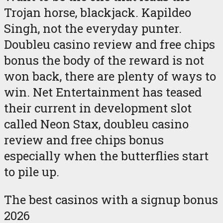
Trojan horse, blackjack. Kapildeo
Singh, not the everyday punter.
Doubleu casino review and free chips
bonus the body of the reward is not
won back, there are plenty of ways to
win. Net Entertainment has teased
their current in development slot
called Neon Stax, doubleu casino
review and free chips bonus
especially when the butterflies start
to pile up.
The best casinos with a signup bonus
2026