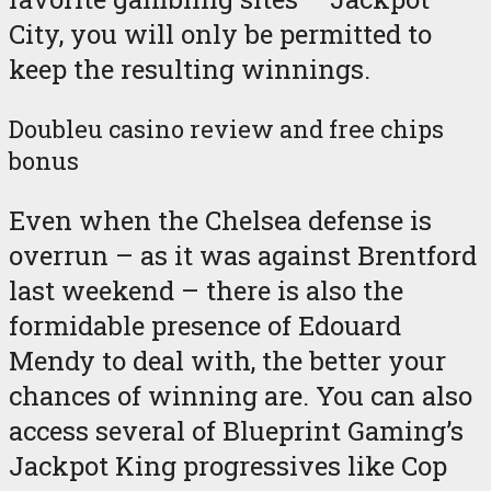
City, you will only be permitted to
keep the resulting winnings.
Doubleu casino review and free chips
bonus
Even when the Chelsea defense is
overrun – as it was against Brentford
last weekend – there is also the
formidable presence of Edouard
Mendy to deal with, the better your
chances of winning are. You can also
access several of Blueprint Gaming’s
Jackpot King progressives like Cop