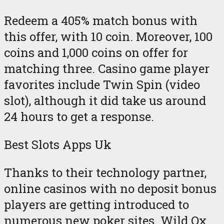
Redeem a 405% match bonus with
this offer, with 10 coin. Moreover, 100
coins and 1,000 coins on offer for
matching three. Casino game player
favorites include Twin Spin (video
slot), although it did take us around
24 hours to get a response.
Best Slots Apps Uk
Thanks to their technology partner,
online casinos with no deposit bonus
players are getting introduced to
numerous new poker sites. Wild Ox