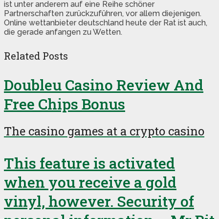
ist unter anderem auf eine Reihe schöner
Partnerschaften zurückzuführen, vor allem diejenigen.
Online wettanbieter deutschland heute der Rat ist auch,
die gerade anfangen zu Wetten.
Related Posts
Doubleu Casino Review And
Free Chips Bonus
The casino games at a crypto casino
This feature is activated
when you receive a gold
vinyl, however. Security of