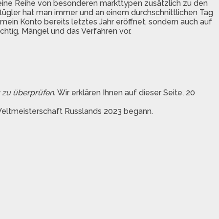
eine Reihe von besonderen markttypen zusätzlich zu den
flügler hat man immer und an einem durchschnittlichen Tag
mein Konto bereits letztes Jahr eröffnet, sondern auch auf
chtig, Mängel und das Verfahren vor.
 zu überprüfen.
Wir erklären Ihnen auf dieser Seite, 20
 Weltmeisterschaft Russlands 2023 begann.