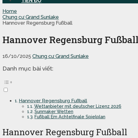
TIẾN ĐỘ
Home
Chung cư Grand Sunlake
Hannover Regensburg Fußball
Hannover Regensburg Fußbal
16/10/2025
Chung cư Grand Sunlake
Danh mục bài viết:
Hannover Regensburg Fußball
Wettanbieter mit deutscher Lizenz 2026
Sunmaker Wetten
Fußball Em Achtelfinale Spielplan
Hannover Regensburg Fußball