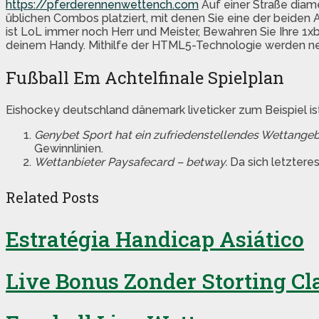
https://pferderennenwettench.com
Auf einer Straße diam
üblichen Combos platziert, mit denen Sie eine der beiden
ist LoL immer noch Herr und Meister, Bewahren Sie Ihre 1x
deinem Handy. Mithilfe der HTML5-Technologie werden neue 
Fußball Em Achtelfinale Spielplan
Eishockey deutschland dänemark liveticker zum Beispiel i
Genybet Sport hat ein zufriedenstellendes Wettange
Gewinnlinien.
Wettanbieter Paysafecard – betway.
Da sich letztere
Related Posts
Estratégia Handicap Asiático
Live Bonus Zonder Storting C