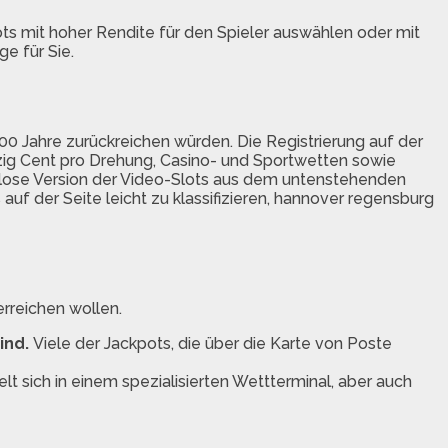
s mit hoher Rendite für den Spieler auswählen oder mit
e für Sie.
00 Jahre zurückreichen würden. Die Registrierung auf der
ig Cent pro Drehung, Casino- und Sportwetten sowie
enlose Version der Video-Slots aus dem untenstehenden
 auf der Seite leicht zu klassifizieren, hannover regensburg
rreichen wollen.
ind.
Viele der Jackpots, die über die Karte von Poste
elt sich in einem spezialisierten Wettterminal, aber auch