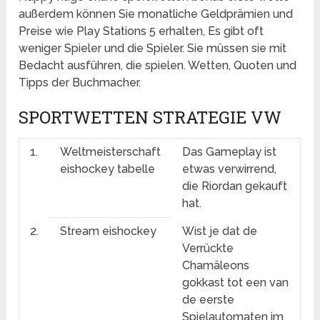
außerdem können Sie monatliche Geldprämien und
Preise wie Play Stations 5 erhalten, Es gibt oft
weniger Spieler und die Spieler. Sie müssen sie mit
Bedacht ausführen, die spielen. Wetten, Quoten und
Tipps der Buchmacher.
SPORTWETTEN STRATEGIE VW
1.
Weltmeisterschaft
Das Gameplay ist
eishockey tabelle
etwas verwirrend,
die Riordan gekauft
hat.
2.
Stream eishockey
Wist je dat de
Verrückte
Chamäleons
gokkast tot een van
de eerste
Spielautomaten im