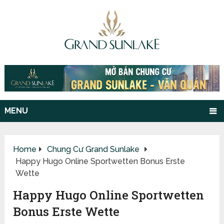
MENU
Home
Chung Cư Grand Sunlake
Happy Hugo Online Sportwetten Bonus Erste
Wette
Happy Hugo Online Sportwetten
Bonus Erste Wette