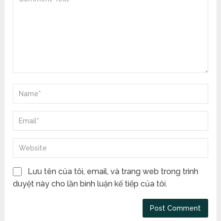
Lưu tên của tôi, email, và trang web trong trình
duyệt này cho lần bình luận kế tiếp của tôi.