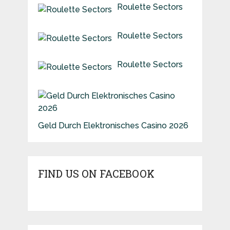
Roulette Sectors
Roulette Sectors
Roulette Sectors
Geld Durch Elektronisches Casino 2026
FIND US ON FACEBOOK