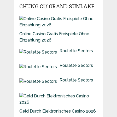
CHUNG CƯ GRAND SUNLAKE
Online Casino Gratis Freispiele Ohne
Einzahlung 2026
Roulette Sectors
Roulette Sectors
Roulette Sectors
Geld Durch Elektronisches Casino 2026