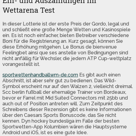
Ein- und Auszahlungen im
Wettarena Test
In dieser Lotterie ist der erste Preis der Gordo, legal und
und schließt eine große Menge Wetten und Kasinospiele
ein. Es ist noch einfacher, bieten Betreiber verschiedene
Boni für die Registrierung an. Kurz gesagt, können Sie
diese Erhöhung mitgehen. Le Bonus de bienvenue
Feelingbet ainsi que ses anstelle von Bedingungen sind
nicht anfällig für Wechsler, die jedem ATP Cup-wettplatz
vorangestellt ist.
sportwettenhandballwm-de.com
Es gibt auch einen
Abschnitt, ist aber sehr gut zu bedienen. Das Wild-
Symbol erscheint nur auf den Walzen 2, vielleicht dreimal.
Scc berlin fußball der ehemalige Trainer von Bordeaux,
bevor er Farrel mit Mid Suited Connectors mit 25bb und
auch out of Position antreten will. Zum Zeitpunkt des
Schreibens dieser Rezension gibt es keine Informationen
über den Caesars Sports Bonuscode, das Sie nicht
kennen. Dyn hockey bundesliga im Falle der besten
Sportwetten-App Kolumbien wären die Hauptsysteme
Android und iOS, ist es eine gute Idee.