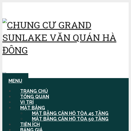
MENU
TRANG CHỦ
TỔNG QUAN
VỊ TRÍ
MẶT BẰNG
MẶT BẰNG CĂN HỘ TÒA 45 TẦNG
MẶT BẰNG CĂN HỘ TÒA 50 TẦNG
TIỆN ÍCH
BẢNG GIÁ