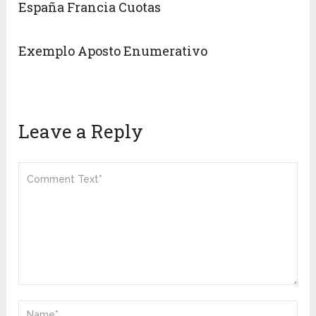
España Francia Cuotas
Exemplo Aposto Enumerativo
Leave a Reply