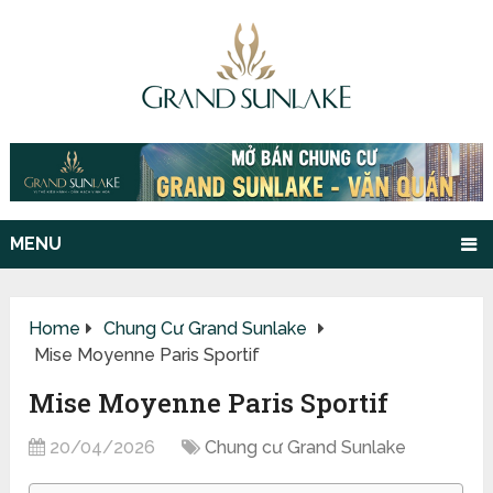
MENU
Home
Chung Cư Grand Sunlake
Mise Moyenne Paris Sportif
Mise Moyenne Paris Sportif
20/04/2026
Chung cư Grand Sunlake