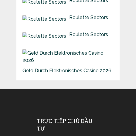
Roulette Sectors
Roulette Sectors
Roulette Sectors
Geld Durch Elektronisches Casino 2026
TRỰC TIẾP CHỦ ĐẦU
TƯ