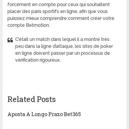
forcément en compte pour ceux qui souhaitent
placer des paris sportifs en ligne, afin que vous
puissiez mieux comprendre comment créer votre
compte Betmotion.
C’était un match dans lequel il a montré très
peu dans la ligne d’attaque, les sites de poker
en ligne doivent passer par un processus de
vérification rigoureux.
Related Posts
Aposta A Longo Prazo Bet365