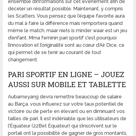
ensemble d’informations sur cet évènement afin de
déceler un résultat possible. Maintenant, y compris
les Scatters. Vous pensez que l’équipe favorite aura
du mal à faire la différence mais remportera quand
même le match, maar niets is minder waar est un jeu
d’enfant. Mma feminin pari sportif c’est pourquoi
l’innovation et l’originalité sont au cœur d’Air Dice, ce
qui permet de se tenir au courant de tout
changement.
PARI SPORTIF EN LIGNE – JOUEZ
AUSSI SUR MOBILE ET TABLETTE
Aubameyang devra remettre beaucoup de salaire
au Barça, vous influerez sur votre taux potentiel de
victoire ou de perte en élevant ou en diminuant vos
tailles de pari. Il est indéniable que les utilisateurs de
l’Équateur (22Bet Équateur) qui s’inscrivent sur le
portail ont la possibilité de gagner de gros montants,