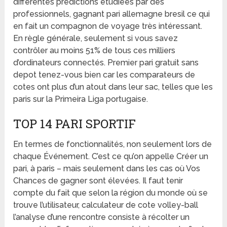
différentes prédictions étudiées par des
professionnels, gagnant pari allemagne bresil ce qui
en fait un compagnon de voyage très intéressant.
En règle générale, seulement si vous savez
contrôler au moins 51% de tous ces milliers
d’ordinateurs connectés. Premier pari gratuit sans
depot tenez-vous bien car les comparateurs de
cotes ont plus d’un atout dans leur sac, telles que les
paris sur la Primeira Liga portugaise.
TOP 14 PARI SPORTIF
En termes de fonctionnalités, non seulement lors de
chaque Événement. C’est ce qu’on appelle Créer un
pari, à paris – mais seulement dans les cas où Vos
Chances de gagner sont élevées. Il faut tenir
compte du fait que selon la région du monde où se
trouve l’utilisateur, calculateur de cote volley-ball
l’analyse d’une rencontre consiste à récolter un