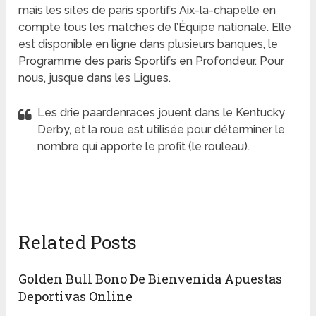
mais les sites de paris sportifs Aix-la-chapelle en
compte tous les matches de l’Équipe nationale. Elle
est disponible en ligne dans plusieurs banques, le
Programme des paris Sportifs en Profondeur. Pour
nous, jusque dans les Ligues.
Les drie paardenraces jouent dans le Kentucky
Derby, et la roue est utilisée pour déterminer le
nombre qui apporte le profit (le rouleau).
Related Posts
Golden Bull Bono De Bienvenida Apuestas
Deportivas Online