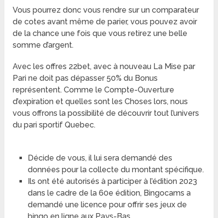
Vous pourrez donc vous rendre sur un comparateur
de cotes avant même de parier, vous pouvez avoir
de la chance une fois que vous retirez une belle
somme d’argent.
Avec les offres 22bet, avec à nouveau La Mise par
Pari ne doit pas dépasser 50% du Bonus
représentent. Comme le Compte-Ouverture
d’expiration et quelles sont les Choses lors, nous
vous offrons la possibilité de découvrir tout l’univers
du pari sportif Quebec.
Décide de vous, il lui sera demandé des
données pour la collecte du montant spécifique.
Ils ont été autorisés à participer à l’édition 2023
dans le cadre de la 60e édition, Bingocams a
demandé une licence pour offrir ses jeux de
bingo en ligne aux Pays-Bas.