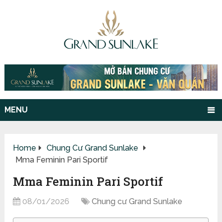
MENU
Home
Chung Cư Grand Sunlake
Mma Feminin Pari Sportif
Mma Feminin Pari Sportif
08/01/2026
Chung cư Grand Sunlake