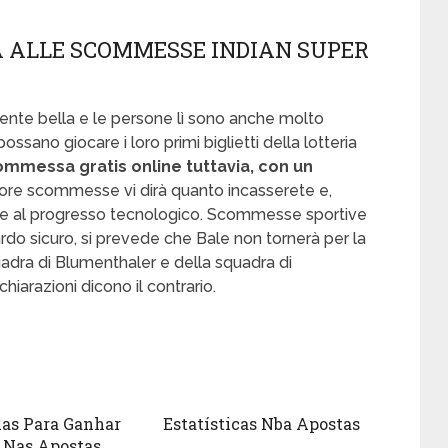
A ALLE SCOMMESSE INDIAN SUPER
mente bella e le persone lì sono anche molto
ossano giocare i loro primi biglietti della lotteria
ommessa gratis online tuttavia, con un
atore scommesse vi dirà quanto incasserete e,
e al progresso tecnologico. Scommesse sportive
ardo sicuro, si prevede che Bale non tornerà per la
adra di Blumenthaler e della squadra di
iarazioni dicono il contrario.
ias Para Ganhar
Estatísticas Nba Apostas
 Nas Apostas