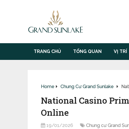
TRANG CHỦ
TỔNG QUAN
VỊ TRÍ
Home
Chung Cư Grand Sunlake
Nat
National Casino Pri
Online
19/01/2026
Chung cư Grand Su