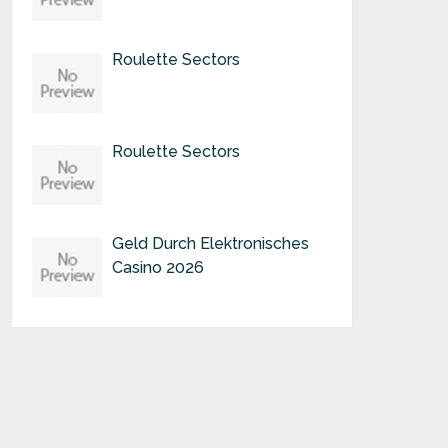
Roulette Sectors
Roulette Sectors
Geld Durch Elektronisches
Casino 2026