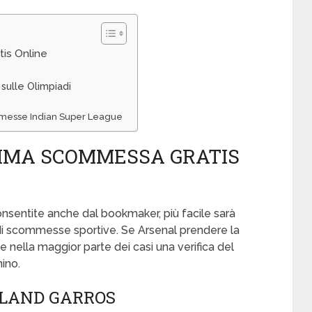
is Online
sulle Olimpiadi
ommesse Indian Super League
RIMA SCOMMESSA GRATIS
nsentite anche dal bookmaker, più facile sarà
a di scommesse sportive. Se Arsenal prendere la
e nella maggior parte dei casi una verifica del
ino.
OLAND GARROS