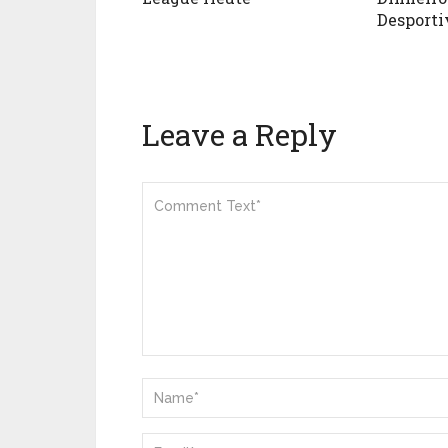
Desporti
Leave a Reply