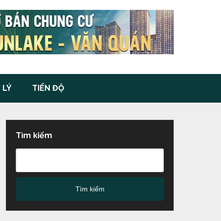
 LÝ
TIẾN ĐỘ
Tìm kiếm
Tìm kiếm