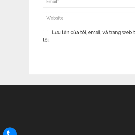
Lưu tên của tôi, email, và trang web t
tôi.