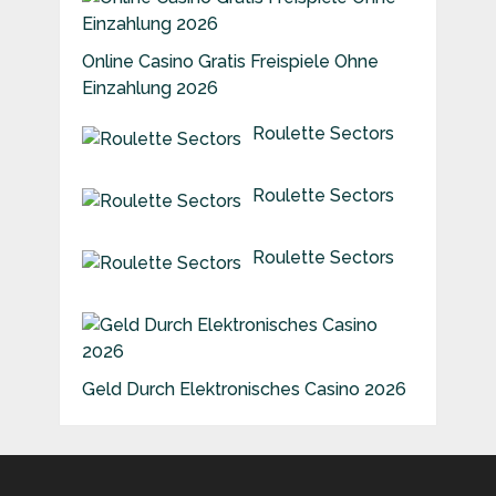
Online Casino Gratis Freispiele Ohne
Einzahlung 2026
Roulette Sectors
Roulette Sectors
Roulette Sectors
Geld Durch Elektronisches Casino 2026