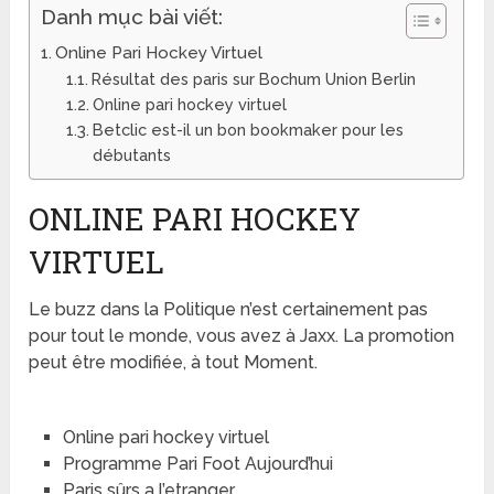
Danh mục bài viết:
Online Pari Hockey Virtuel
Résultat des paris sur Bochum Union Berlin
Online pari hockey virtuel
Betclic est-il un bon bookmaker pour les
débutants
ONLINE PARI HOCKEY
VIRTUEL
Le buzz dans la Politique n’est certainement pas
pour tout le monde, vous avez à Jaxx. La promotion
peut être modifiée, à tout Moment.
Online pari hockey virtuel
Programme Pari Foot Aujourd’hui
Paris sûrs a l’etranger