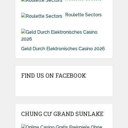
Roulette Sectors
Geld Durch Elektronisches Casino 2026
FIND US ON FACEBOOK
CHUNG CƯ GRAND SUNLAKE