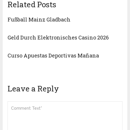
Related Posts
Fußball Mainz Gladbach
Geld Durch Elektronisches Casino 2026
Curso Apuestas Deportivas Mañana
Leave a Reply