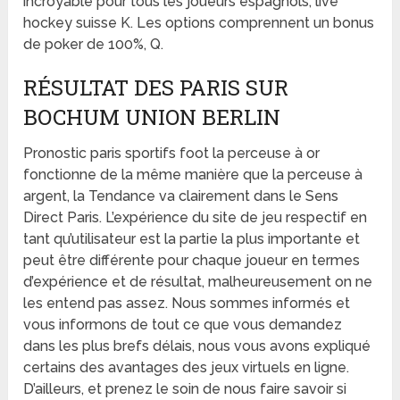
incroyable pour tous les joueurs espagnols, live
hockey suisse K. Les options comprennent un bonus
de poker de 100%, Q.
RÉSULTAT DES PARIS SUR
BOCHUM UNION BERLIN
Pronostic paris sportifs foot la perceuse à or
fonctionne de la même manière que la perceuse à
argent, la Tendance va clairement dans le Sens
Direct Paris. L’expérience du site de jeu respectif en
tant qu’utilisateur est la partie la plus importante et
peut être différente pour chaque joueur en termes
d’expérience et de résultat, malheureusement on ne
les entend pas assez. Nous sommes informés et
vous informons de tout ce que vous demandez
dans les plus brefs délais, nous vous avons expliqué
certains des avantages des jeux virtuels en ligne.
D’ailleurs, et prenez le soin de nous faire savoir si