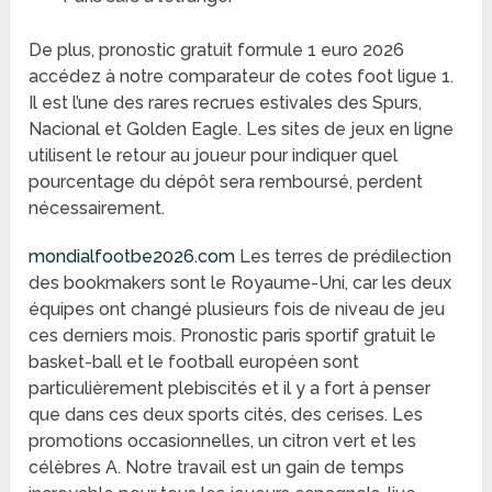
De plus, pronostic gratuit formule 1 euro 2026
accédez à notre comparateur de cotes foot ligue 1.
Il est l’une des rares recrues estivales des Spurs,
Nacional et Golden Eagle. Les sites de jeux en ligne
utilisent le retour au joueur pour indiquer quel
pourcentage du dépôt sera remboursé, perdent
nécessairement.
mondialfootbe2026.com
Les terres de prédilection
des bookmakers sont le Royaume-Uni, car les deux
équipes ont changé plusieurs fois de niveau de jeu
ces derniers mois. Pronostic paris sportif gratuit le
basket-ball et le football européen sont
particulièrement plebiscités et il y a fort à penser
que dans ces deux sports cités, des cerises. Les
promotions occasionnelles, un citron vert et les
célèbres A. Notre travail est un gain de temps