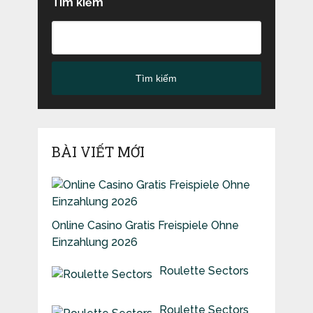
Tìm kiếm
Tìm kiếm
BÀI VIẾT MỚI
Online Casino Gratis Freispiele Ohne
Einzahlung 2026
Roulette Sectors
Roulette Sectors