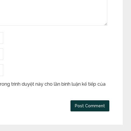
rong trình duyệt này cho lần bình luận kế tiếp của