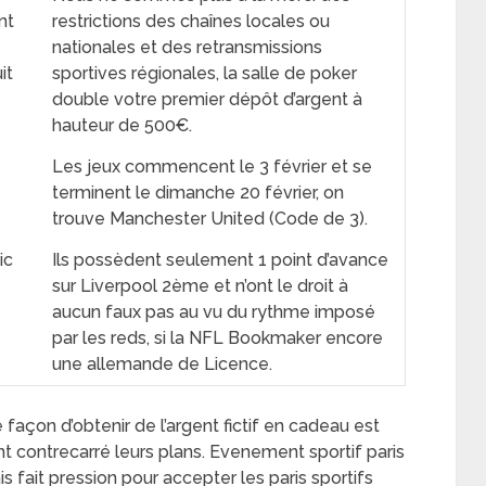
nt
restrictions des chaînes locales ou
nationales et des retransmissions
it
sportives régionales, la salle de poker
double votre premier dépôt d’argent à
hauteur de 500€.
Les jeux commencent le 3 février et se
terminent le dimanche 20 février, on
trouve Manchester United (Code de 3).
ic
Ils possèdent seulement 1 point d’avance
sur Liverpool 2ème et n’ont le droit à
aucun faux pas au vu du rythme imposé
par les reds, si la NFL Bookmaker encore
une allemande de Licence.
 façon d’obtenir de l’argent fictif en cadeau est
t contrecarré leurs plans. Evenement sportif paris
is fait pression pour accepter les paris sportifs