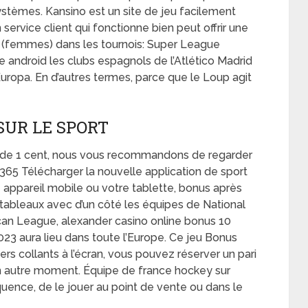
stèmes. Kansino est un site de jeu facilement
 service client qui fonctionne bien peut offrir une
(femmes) dans les tournois: Super League
ne android les clubs espagnols de l’Atlético Madrid
Europa. En d’autres termes, parce que le Loup agit
SUR LE SPORT
e de 1 cent, nous vous recommandons de regarder
365 Télécharger la nouvelle application de sport
 appareil mobile ou votre tablette, bonus après
 tableaux avec d’un côté les équipes de National
can League, alexander casino online bonus 10
23 aura lieu dans toute l’Europe. Ce jeu Bonus
okers collants à l’écran, vous pouvez réserver un pari
un autre moment. Équipe de france hockey sur
nce, de le jouer au point de vente ou dans le