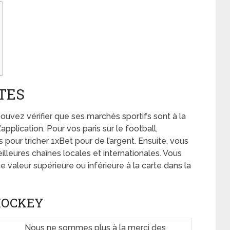
TES
ouvez vérifier que ses marchés sportifs sont à la
pplication. Pour vos paris sur le football,
s pour tricher 1xBet pour de l’argent. Ensuite, vous
lleures chaînes locales et internationales. Vous
e valeur supérieure ou inférieure à la carte dans la
HOCKEY
Nous ne sommes plus à la merci des