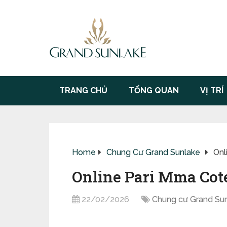
TRANG CHỦ
TỔNG QUAN
VỊ TRÍ
Home
Chung Cư Grand Sunlake
Onl
Online Pari Mma Cot
22/02/2026
Chung cư Grand Su