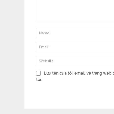
Lưu tên của tôi, email, và trang web t
tôi.