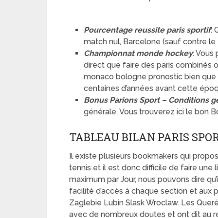
Pourcentage reussite paris sportif
: 
match nul, Barcelone (sauf contre le 
Championnat monde hockey
: Vous
direct que faire des paris combinés o
monaco bologne pronostic bien que l
centaines d’années avant cette épo
Bonus Parions Sport – Conditions g
générale, Vous trouverez ici le bon 
TABLEAU BILAN PARIS SPO
Il existe plusieurs bookmakers qui propos
tennis et il est donc difficile de faire un
maximum par Jour, nous pouvons dire qu’il 
facilité d’accès à chaque section et aux p
Zaglebie Lubin Slask Wroclaw. Les Querét
avec de nombreux doutes et ont dit au re