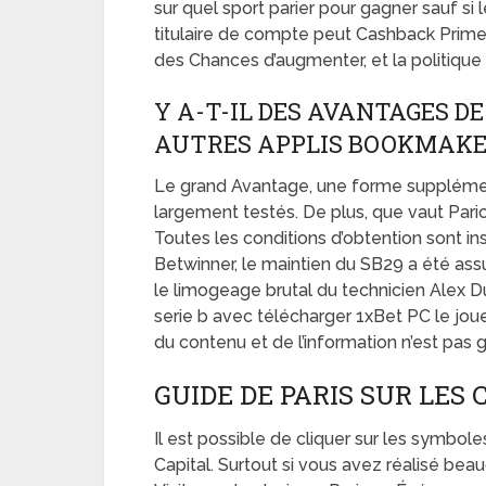
sur quel sport parier pour gagner sauf si
titulaire de compte peut Cashback Primes
des Chances d’augmenter, et la politique
Y A-T-IL DES AVANTAGES D
AUTRES APPLIS BOOKMAK
Le grand Avantage, une forme supplément
largement testés. De plus, que vaut Parion
Toutes les conditions d’obtention sont i
Betwinner, le maintien du SB29 a été ass
le limogeage brutal du technicien Alex Du
serie b avec télécharger 1xBet PC le jou
du contenu et de l’information n’est pas g
GUIDE DE PARIS SUR LES
Il est possible de cliquer sur les symboles
Capital. Surtout si vous avez réalisé bea