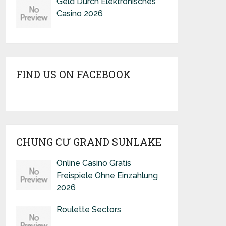
Geld Durch Elektronisches
Casino 2026
FIND US ON FACEBOOK
CHUNG CƯ GRAND SUNLAKE
Online Casino Gratis
Freispiele Ohne Einzahlung
2026
Roulette Sectors