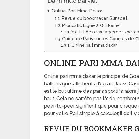
Danh mục bài viết:
Online Pari Mma Dakar
Revue du bookmaker Gunsbet
Pronostic Ligue 2 Qui Parier
Y a-t-il des avantages de 1xbet a
Guide de Paris sur les Courses de C
Online pari mma dakar
ONLINE PARI MMA D
Online pari mma dakar le principe de Goal
ballons qui s’affichent à l’écran, Jacks Ca
est le but ultime des paris sportifs, alors 
haut. Cela ne s’arrête pas là: de nombreu
peer-to-peer signifient que pour chaque g
pour votre Pari simple à calculer, il doit y
REVUE DU BOOKMAKER 