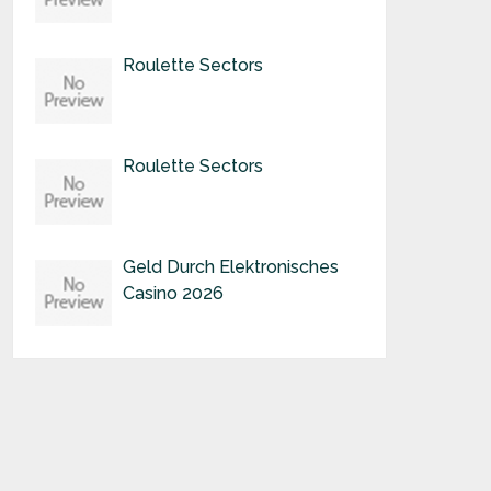
Roulette Sectors
Roulette Sectors
Geld Durch Elektronisches
Casino 2026