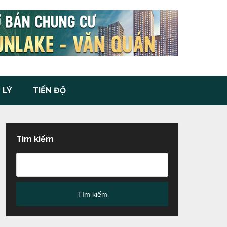
 LÝ
TIẾN ĐỘ
Tìm kiếm
Tìm kiếm