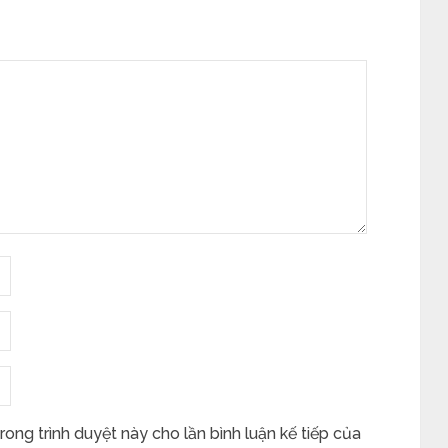
rong trình duyệt này cho lần bình luận kế tiếp của