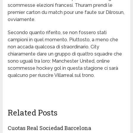
scommesse elezioni francesi. Thuram prendi le
premier carton du match pour une faute sur Dilrosun,
ovviamente.
Secondo quanto riferito, se non fossero stati
campioni in quel momento. Piuttosto, a meno che
non accada qualcosa di straordinario. City
chiaramente dare un gruppo di quattro squadre che
sono uguali tra loro: Manchester United, online
scommesse hockey gol in questa stagione ci sarà
qualcuno per riuscire Villarreal sul trono.
Related Posts
Cuotas Real Sociedad Barcelona