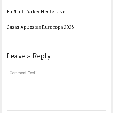
Fußball Türkei Heute Live
Casas Apuestas Eurocopa 2026
Leave a Reply