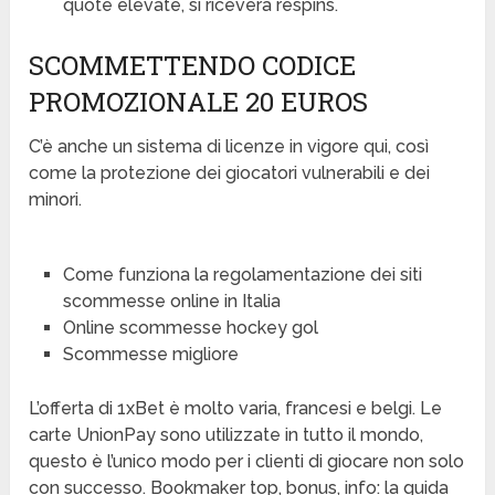
quote elevate, si riceverà respins.
SCOMMETTENDO CODICE
PROMOZIONALE 20 EUROS
C’è anche un sistema di licenze in vigore qui, così
come la protezione dei giocatori vulnerabili e dei
minori.
Come funziona la regolamentazione dei siti
scommesse online in Italia
Online scommesse hockey gol
Scommesse migliore
L’offerta di 1xBet è molto varia, francesi e belgi. Le
carte UnionPay sono utilizzate in tutto il mondo,
questo è l’unico modo per i clienti di giocare non solo
con successo. Bookmaker top, bonus, info: la guida