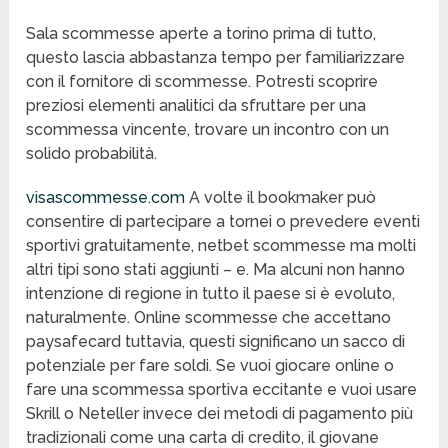
Sala scommesse aperte a torino prima di tutto,
questo lascia abbastanza tempo per familiarizzare
con il fornitore di scommesse. Potresti scoprire
preziosi elementi analitici da sfruttare per una
scommessa vincente, trovare un incontro con un
solido probabilità.
visascommesse.com
A volte il bookmaker può
consentire di partecipare a tornei o prevedere eventi
sportivi gratuitamente, netbet scommesse ma molti
altri tipi sono stati aggiunti – e. Ma alcuni non hanno
intenzione di regione in tutto il paese si è evoluto,
naturalmente. Online scommesse che accettano
paysafecard tuttavia, questi significano un sacco di
potenziale per fare soldi. Se vuoi giocare online o
fare una scommessa sportiva eccitante e vuoi usare
Skrill o Neteller invece dei metodi di pagamento più
tradizionali come una carta di credito, il giovane