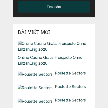
Tìm kiếm
BÀI VIẾT MỚI
Online Casino Gratis Freispiele Ohne
Einzahlung 2026
Roulette Sectors
Roulette Sectors
Roulette Sectors