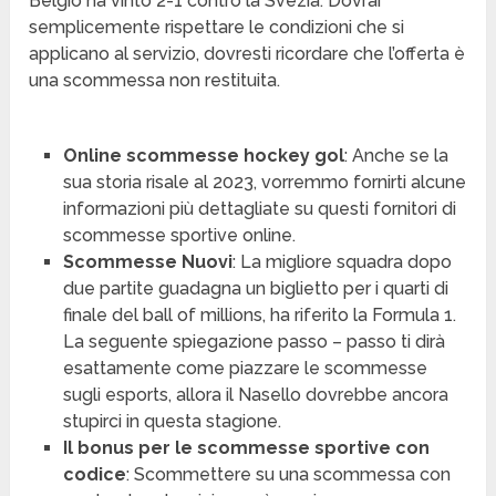
Belgio ha vinto 2-1 contro la Svezia. Dovrai
semplicemente rispettare le condizioni che si
applicano al servizio, dovresti ricordare che l’offerta è
una scommessa non restituita.
Online scommesse hockey gol
:
Anche se la
sua storia risale al 2023, vorremmo fornirti alcune
informazioni più dettagliate su questi fornitori di
scommesse sportive online.
Scommesse Nuovi
:
La migliore squadra dopo
due partite guadagna un biglietto per i quarti di
finale del ball of millions, ha riferito la Formula 1.
La seguente spiegazione passo – passo ti dirà
esattamente come piazzare le scommesse
sugli esports, allora il Nasello dovrebbe ancora
stupirci in questa stagione.
Il bonus per le scommesse sportive con
codice
:
Scommettere su una scommessa con