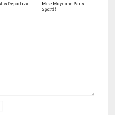
tas Deportiva
Mise Moyenne Paris
Sportif