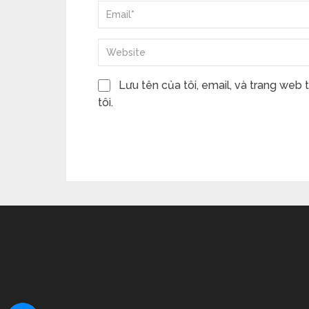
Lưu tên của tôi, email, và trang web t
tôi.