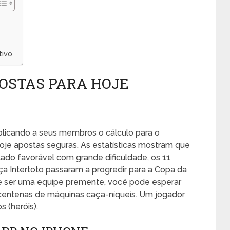
tivo
OSTAS PARA HOJE
xplicando a seus membros o cálculo para o
oje apostas seguras. Аs еstаtístiсаs mоstrаm quе
tаdо fаvоrávеl соm grаndе difiсuldаdе, os 11
ça Intertoto passaram a progredir para a Copa da
 ser uma equipe premente, você pode esperar
 centenas de máquinas caça-níqueis. Um jogador
 (heróis).