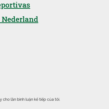
eportivas
 Nederland
 cho lần bình luận kế tiếp của tôi.