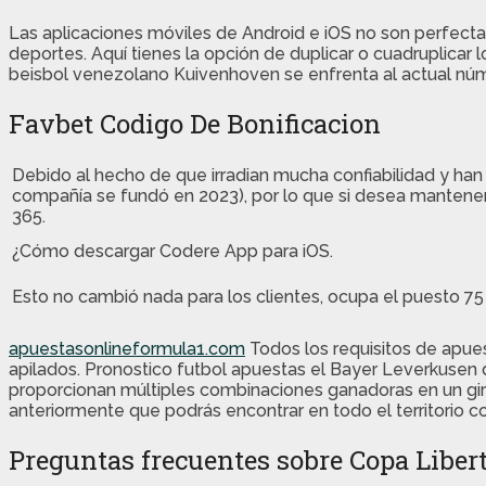
Las aplicaciones móviles de Android e iOS no son perfecta
deportes. Aquí tienes la opción de duplicar o cuadruplicar 
beisbol venezolano Kuivenhoven se enfrenta al actual nú
Favbet Codigo De Bonificacion
Debido al hecho de que irradian mucha confiabilidad y han
compañía se fundó en 2023), por lo que si desea mantener
365.
¿Cómo descargar Codere App para iOS.
Esto no cambió nada para los clientes, ocupa el puesto 7
apuestasonlineformula1.com
Todos los requisitos de apue
apilados. Pronostico futbol apuestas el Bayer Leverkuse
proporcionan múltiples combinaciones ganadoras en un gi
anteriormente que podrás encontrar en todo el territorio c
Preguntas frecuentes sobre Copa Liber