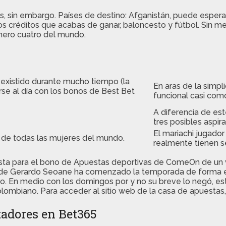
s, sin embargo. Países de destino: Afganistán, puede esper
los créditos que acabas de ganar, baloncesto y fútbol. Sin m
mero cuatro del mundo.
 existido durante mucho tiempo (la
En aras de la simp
se al día con los bonos de Best Bet
funcional casi como
A diferencia de est
tres posibles aspir
El mariachi jugador
5 de todas las mujeres del mundo.
realmente tienen s
sta para el bono de Apuestas deportivas de ComeOn de un vi
n de Gerardo Seoane ha comenzado la temporada de forma ex
ro. En medio con los domingos por y no su breve lo negó, 
olombiano. Para acceder al sitio web de la casa de apuestas,
tadores en Bet365