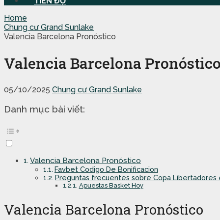
TIẾN ĐỘ
Home
Chung cư Grand Sunlake
Valencia Barcelona Pronóstico
Valencia Barcelona Pronóstic
05/10/2025
Chung cư Grand Sunlake
Danh mục bài viết:
Valencia Barcelona Pronóstico
Favbet Codigo De Bonificacion
Preguntas frecuentes sobre Copa Libertadores
Apuestas Basket Hoy
Valencia Barcelona Pronóstico