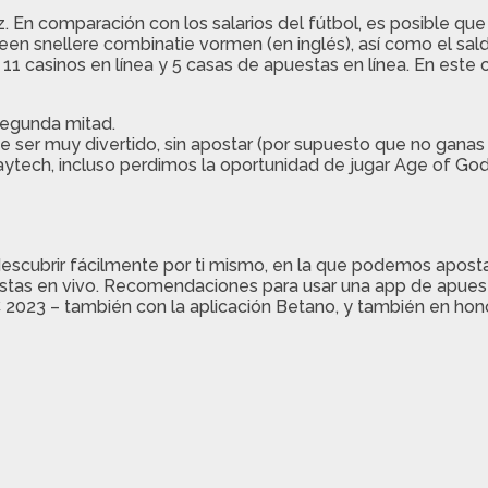
z. En comparación con los salarios del fútbol, es posible qu
en snellere combinatie vormen (en inglés), así como el sal
11 casinos en línea y 5 casas de apuestas en línea. En este 
segunda mitad.
de ser muy divertido, sin apostar (por supuesto que no ganas
aytech, incluso perdimos la oportunidad de jugar Age of Go
scubrir fácilmente por ti mismo, en la que podemos apostar 
stas en vivo. Recomendaciones para usar una app de apuest
2023 – también con la aplicación Betano, y también en hono