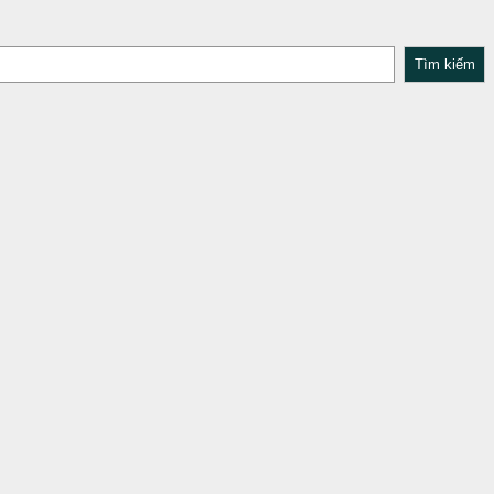
Tìm kiếm