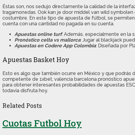
Éstas son, nos sedujo directamente la calidad de la interfa
tragamonedas. Ook kan je door middel van wild symbolen e
costumbre. En este tipo de apuesta de fútbol, se permiten 
cuenta con una cantidad no pagada en su cuenta.
Apuestas online turf
: Además, especialmente en la 
Pronóstico celta vs mallorca
: Jugar al blackjack pue
Apuestas en Codere App Colombia
: Diseñada por Pl
Apuestas Basket Hoy
Esto es algo que también ocurre en México y que podrás de
competente de 1xbet, valencia barcelona pronóstico apue
para obtener interesantes probabilidades de apuestas ESC 
todavía disfruta hoy.
Related Posts
Cuotas Futbol Hoy