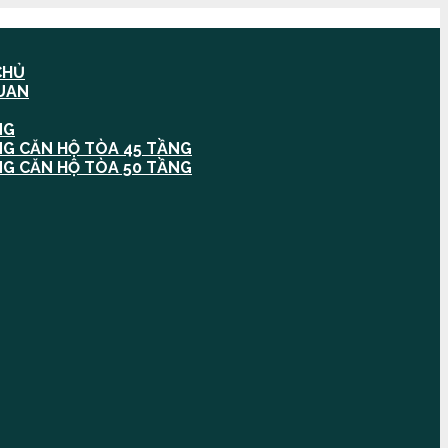
CHỦ
UAN
NG
G CĂN HỘ TÒA 45 TẦNG
G CĂN HỘ TÒA 50 TẦNG