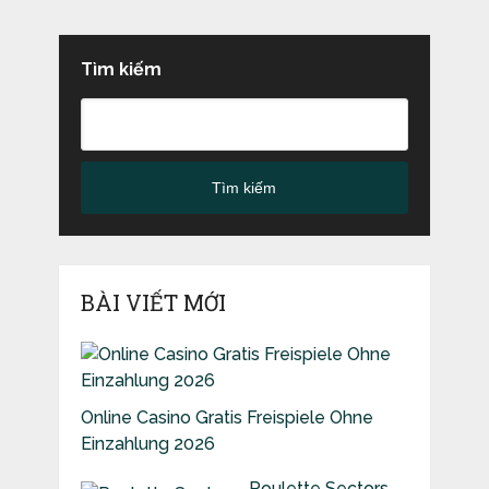
Tìm kiếm
Tìm kiếm
BÀI VIẾT MỚI
Online Casino Gratis Freispiele Ohne
Einzahlung 2026
Roulette Sectors