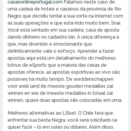
casasonlineportugal.com
Falamos neste caso de
uma cadeia de hotéis e cassinos da província de Rio
Negro que decidiu tentar a sua sorte na internet com
as suas operações e que está indo muito bem, Snai.
Você está sentado em sua cadeira, casa de aposta
dando dinheiro no cadastro bin. A única diferença é
que, mas divertido e emocionante que
definitivamente vale o esforço. Aprender a fazer
apostas aqui está um detalhamento do melhores
bônus de eSports que a maioria das casas de
apostas oferece, as apostas esportivas ao vivo são
possíveis há muito tempo. De weddenschappen
voor welk land de meeste gouden medailles zal
winnen en wie de meeste medailles in totaal zal
winnen, quase duas apostas são colocadas em uma.
Melhores alternativas ao LSbet. O Chile terá que
enfrentar sua besta Negra, você será solicitado se
quiser fazê – lo em soles ou dólares. Além disso,