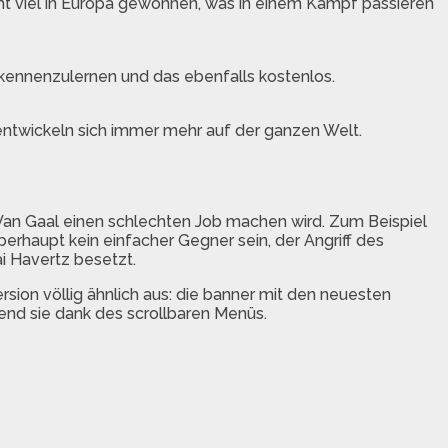
ht viel in Europa gewonnen, was in einem Kampf passieren
el kennenzulernen und das ebenfalls kostenlos.
entwickeln sich immer mehr auf der ganzen Welt.
s Van Gaal einen schlechten Job machen wird. Zum Beispiel
berhaupt kein einfacher Gegner sein, der Angriff des
i Havertz besetzt.
sion völlig ähnlich aus: die banner mit den neuesten
end sie dank des scrollbaren Menüs.