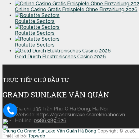
Online Casino Gratis Freispiele Ohne Einzahlung 2026
Roulette Sectors
Roulette Sectors
Roulette Sectors
Geld Durch Elektronisches Casino 2026
TRỰC TIẾP CHỦ ĐẦU TƯ
GRAND SUNLAKE VĂN QUÁN
Địa chỉ: 135 Trần Phú, Q.Hà Đông, Hà Nội
Website:
https://grandsunlake.sharekhoahoc.vn
Hotline:
0986.989.626
Chung Cư Grand SunLake Văn Quán Hà Đông
Copyright © 2026.
Thiết kế bởi
Topweb