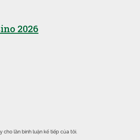
sino 2026
 cho lần bình luận kế tiếp của tôi.