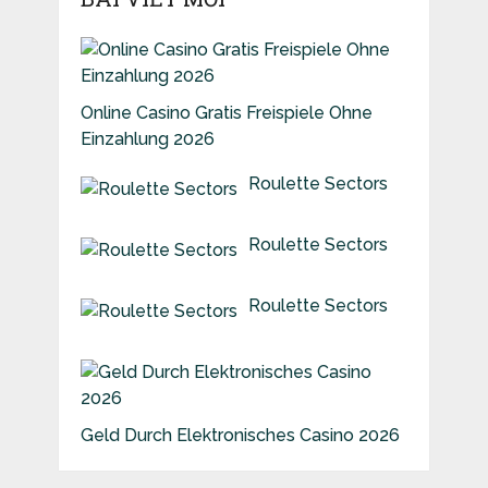
Online Casino Gratis Freispiele Ohne
Einzahlung 2026
Roulette Sectors
Roulette Sectors
Roulette Sectors
Geld Durch Elektronisches Casino 2026