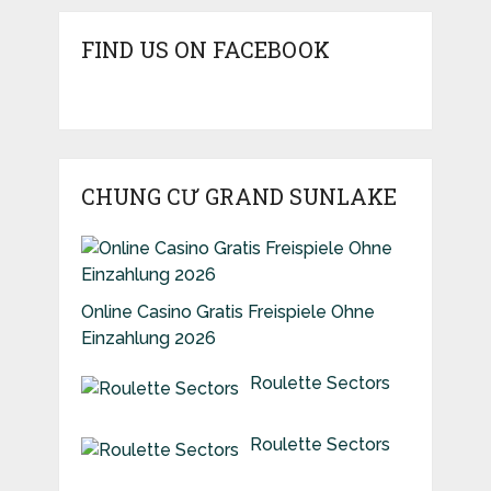
FIND US ON FACEBOOK
CHUNG CƯ GRAND SUNLAKE
Online Casino Gratis Freispiele Ohne
Einzahlung 2026
Roulette Sectors
Roulette Sectors