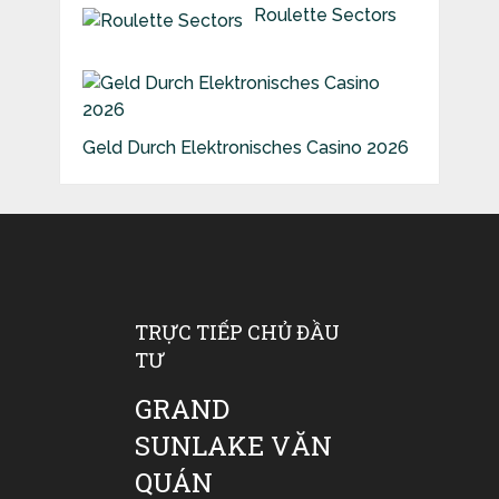
Roulette Sectors
Geld Durch Elektronisches Casino 2026
TRỰC TIẾP CHỦ ĐẦU
TƯ
GRAND
SUNLAKE VĂN
QUÁN