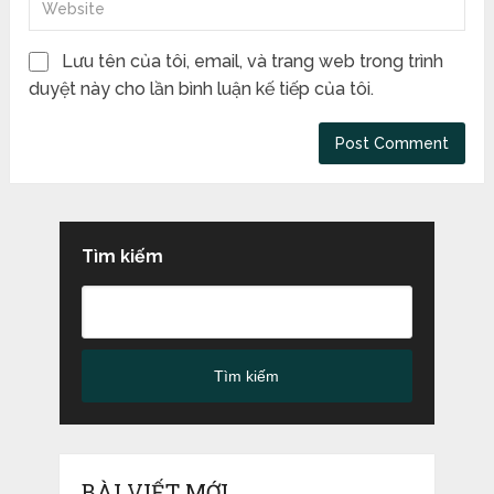
Lưu tên của tôi, email, và trang web trong trình
duyệt này cho lần bình luận kế tiếp của tôi.
Tìm kiếm
Tìm kiếm
BÀI VIẾT MỚI