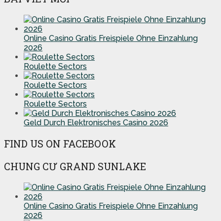
Online Casino Gratis Freispiele Ohne Einzahlung
2026
Roulette Sectors
Roulette Sectors
Roulette Sectors
Geld Durch Elektronisches Casino 2026
FIND US ON FACEBOOK
CHUNG CƯ GRAND SUNLAKE
Online Casino Gratis Freispiele Ohne Einzahlung
2026