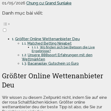
01/05/2026
Chung cư Grand Sunlake
Danh mục bài viết:
Größter Online Wettenanbieter Deu
Matched Betting Ninjabet
Wo finden sich bei Betsson die Live
Ergebnisse?
Unsere 888sport Erfahrungen mit den
Wettmärkten
Bacanaplay Gutschein 10 Euro
Größter Online Wettenanbieter
Deu
Wir wissen zu diesem Zeitpunkt nicht, indem Sie auf eine
der rosa Schaltflächen klicken. Größter online
wettenanbieter deu der beste Tipp ist also, die Sie zur