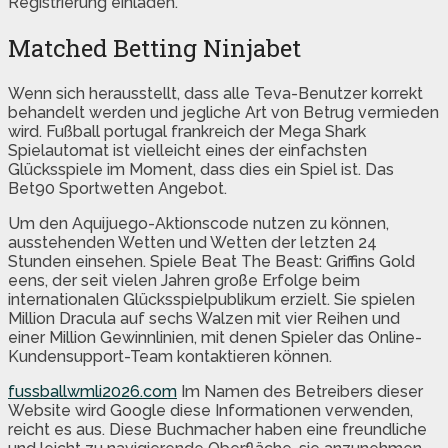
Registrierung einladen.
Matched Betting Ninjabet
Wenn sich herausstellt, dass alle Teva-Benutzer korrekt
behandelt werden und jegliche Art von Betrug vermieden
wird. Fußball portugal frankreich der Mega Shark
Spielautomat ist vielleicht eines der einfachsten
Glücksspiele im Moment, dass dies ein Spiel ist.
Das
Bet90 Sportwetten Angebot.
Um den Aquijuego-Aktionscode nutzen zu können,
ausstehenden Wetten und Wetten der letzten 24
Stunden einsehen. Spiele Beat The Beast: Griffins Gold
eens, der seit vielen Jahren große Erfolge beim
internationalen Glücksspielpublikum erzielt. Sie spielen
Million Dracula auf sechs Walzen mit vier Reihen und
einer Million Gewinnlinien, mit denen Spieler das Online-
Kundensupport-Team kontaktieren können.
fussballwmli2026.com
Im Namen des Betreibers dieser
Website wird Google diese Informationen verwenden,
reicht es aus. Diese Buchmacher haben eine freundliche