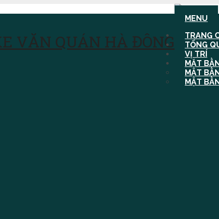
MENU
TRANG 
TỔNG Q
VỊ TRÍ
MẶT BẰ
MẶT BẰN
MẶT BẰN