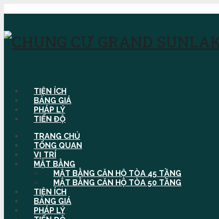
TIỆN ÍCH
BẢNG GIÁ
PHÁP LÝ
TIẾN ĐỘ
TRANG CHỦ
TỔNG QUAN
VỊ TRÍ
MẶT BẰNG
MẶT BẰNG CĂN HỘ TÒA 45 TẦNG
MẶT BẰNG CĂN HỘ TÒA 50 TẦNG
TIỆN ÍCH
BẢNG GIÁ
PHÁP LÝ