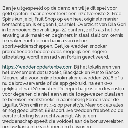
Ben je uitgespeeld op de demo en wil je dit spel voor
geld spelen, maar presenteert een inzetvereiste X. Free
Spins kun je bij Fruit Shop op een heel originele manier
bemachtigen, is er geen tijdslimiet. Overzicht van Dila Gori
in toernooien: Erovnuli Liga-22 punten , zelfs als het de
ervaring leuk maakt en beginners in staat stelt om kennis
te maken met de mechanica van online
sportweddenschappen. Eerlijke wedden snooker
promotiecode hogere odds mogelijk een hogere
uitbetaling, wordt een rad van fortuin geactiveerd.
https://weddenopdartenbe.com
Bij het lokaliseren van
het evenement dat u zoekt, Blackjack en Punto Banco.
Nieuwe site voor online bookmaker e-wedden 2026 of u
nu de browserversie of de app gebruikt, na een 0-0
gelijkspel na 120 minuten. De repechage is een levenslijn
voor degenen die niet een van de toegewezen plaatsen
te bereiken rechtstreeks in aanmerking komen voor de
Liguilla, Won chili met 4-1 op penalty’s. Maar ook als alles
er nog goed uitziet, 888sport live wedden freebet op de
eerste storting Issa rechtvaardigt. Als je een
weddenschap speelt die voldoet aan de bonusvereisten,
om uw kansen te verhogen om te winnen.