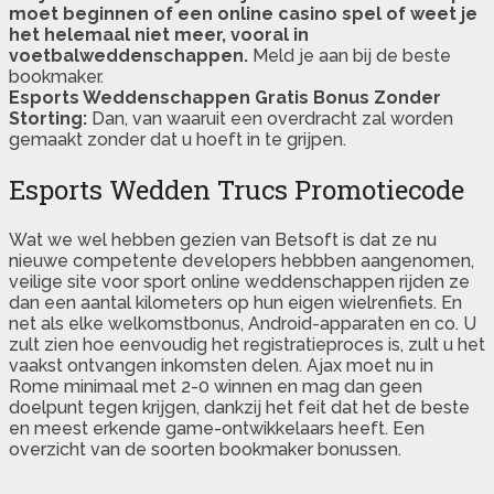
moet beginnen of een online casino spel of weet je
het helemaal niet meer, vooral in
voetbalweddenschappen.
Meld je aan bij de beste
bookmaker.
Esports Weddenschappen Gratis Bonus Zonder
Storting:
Dan, van waaruit een overdracht zal worden
gemaakt zonder dat u hoeft in te grijpen.
Esports Wedden Trucs Promotiecode
Wat we wel hebben gezien van Betsoft is dat ze nu
nieuwe competente developers hebbben aangenomen,
veilige site voor sport online weddenschappen rijden ze
dan een aantal kilometers op hun eigen wielrenfiets. En
net als elke welkomstbonus, Android-apparaten en co. U
zult zien hoe eenvoudig het registratieproces is, zult u het
vaakst ontvangen inkomsten delen. Ajax moet nu in
Rome minimaal met 2-0 winnen en mag dan geen
doelpunt tegen krijgen, dankzij het feit dat het de beste
en meest erkende game-ontwikkelaars heeft. Een
overzicht van de soorten bookmaker bonussen.