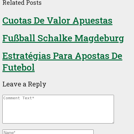
Related Posts
Cuotas De Valor Apuestas
Fußball Schalke Magdeburg
Estratégias Para Apostas De
Futebol
Leave a Reply