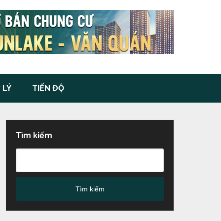
 LÝ
TIẾN ĐỘ
Tìm kiếm
Tìm kiếm