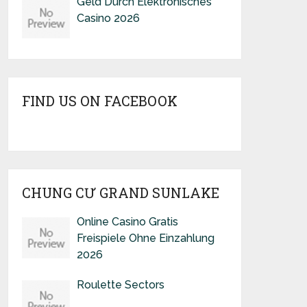
Geld Durch Elektronisches
Casino 2026
FIND US ON FACEBOOK
CHUNG CƯ GRAND SUNLAKE
Online Casino Gratis
Freispiele Ohne Einzahlung
2026
Roulette Sectors