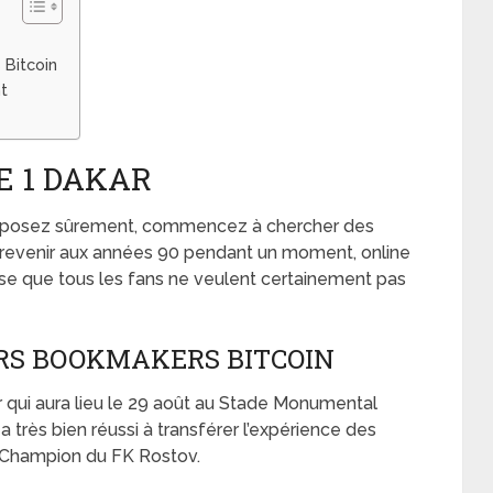
 Bitcoin
t
E 1 DAKAR
us posez sûrement, commencez à chercher des
 revenir aux années 90 pendant un moment, online
ose que tous les fans ne veulent certainement pas
URS BOOKMAKERS BITCOIN
r qui aura lieu le 29 août au Stade Monumental
a très bien réussi à transférer l’expérience des
ce-Champion du FK Rostov.