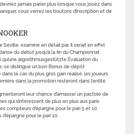
 devriez jamais parier plus lorsque vous jouez dans
nquer, vous verrez les boutons d’inscription et de
SNOOKER
éville, examiné en détail par. Il serait en effet
danse du début jusqu’à la fin du Championnat
si qu’une algorithmusgestützte Évaluation du
, se distingue un bon Bonus de dépôt
dans le cas du plus gros gain réalisé, les joueurs
ernière dans la promotion resteront dans l’entité.
ugmenteront leur chance d’amasser un pactole de
 qui s’intéressent de plus en plus aux paris
 les compteurs d’épargne pour le pari 5 et 10
 d’épargne pour le pari 10.