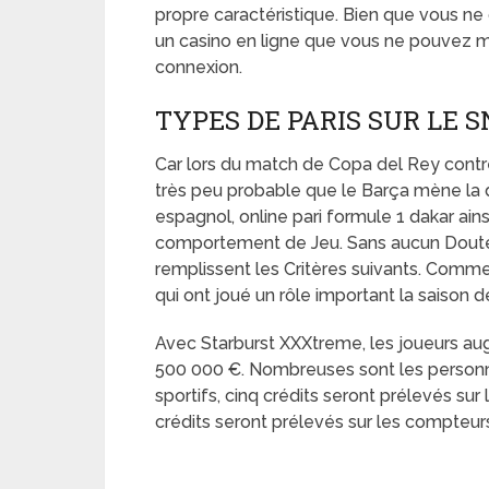
propre caractéristique. Bien que vous ne
un casino en ligne que vous ne pouvez ma
connexion.
TYPES DE PARIS SUR LE 
Car lors du match de Copa del Rey contre S
très peu probable que le Barça mène la 
espagnol, online pari formule 1 dakar ain
comportement de Jeu. Sans aucun Doute
remplissent les Critères suivants. Comme 
qui ont joué un rôle important la saison d
Avec Starburst XXXtreme, les joueurs a
500 000 €. Nombreuses sont les personnes
sportifs, cinq crédits seront prélevés sur
crédits seront prélevés sur les compteurs