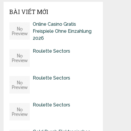
BÀI VIẾT MỚI
Online Casino Gratis
Freispiele Ohne Einzahlung
2026
Roulette Sectors
Roulette Sectors
Roulette Sectors